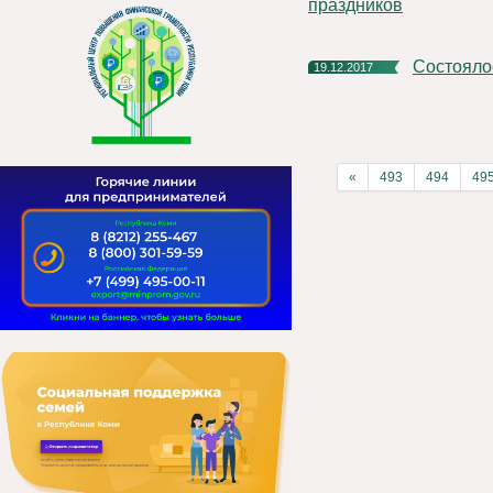
праздников
Состоял
19.12.2017
«
493
494
49