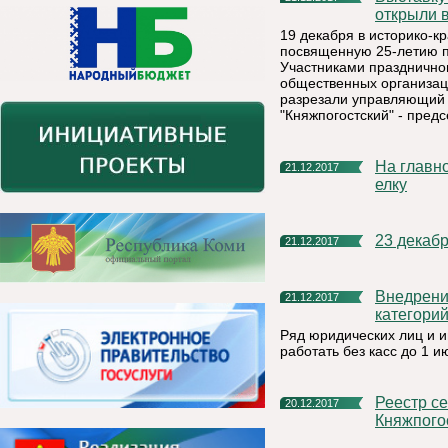
открыли 
19 декабря в историко-к
посвященную 25-летию п
Участниками празднично
общественных организац
разрезали управляющий 
"Княжпогостский" - пред
На главной площади г. Емва установили новую новогоднюю
21.12.2017
елку
23 декаб
21.12.2017
Внедрение контрольно-кассовой техники (ККТ) для некоторых
21.12.2017
категори
Ряд юридических лиц и 
работать без касс до 1 и
Реестр секций, кружков и творческих объединений
20.12.2017
Княжпого