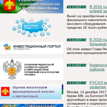
В 2018 году предприниматели Коми смогут получить 18 тысяч
20.12.2017
рублей за
Вычет на приобретение к
фискального накопителя,
кассового оборудования.
пределах 18 тысяч рубле
В 2018 году в Княжпогостской центральной районной
20.12.2017
больнице
Об этом заявил Глава Ре
жителями муниципалитет
Княжпогостский район стал вторым по внедрению ГТО среди
20.12.2017
районов
РУСАЛ инвестировал более 3 млрд рублей в проекты
19.12.2017
развития
Москва, 14 декабря 2017
бирже 486, на Euronext 
крупнейших в мире произ
соглашения о социально