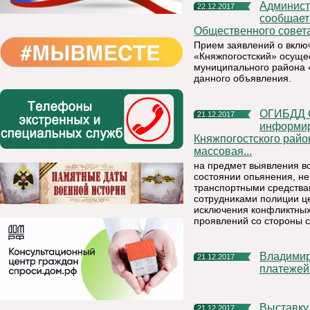
Администрация муниципального района «Княжпогостский»
22.12.2017
сообщает
Общественного совет
Прием заявлений о вклю
«Княжпогостский» осуще
муниципального района «
данного объявления.
ОГИБДД ОМВД России по Княжпогостскому району
21.12.2017
информиру
Княжпогостского район
массовая...
на предмет выявления в
состоянии опьянения, н
транспортными средствам
сотрудниками полиции це
исключения конфликтных
проявлений со стороны с
Владимир Путин потребовал навести порядок в системе
21.12.2017
платежей
Выставку в честь 25-летия предприятия «Боксит Тимана»
21.12.2017