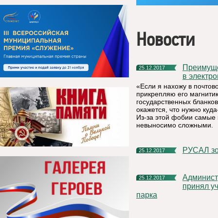
Новости
Преимущества получения гражданами муниципальных услуг
25.12.2017
в электр
«Если я нахожу в почто
прикрепляю его магнитик
государственных бланков
окажется, что нужно куда
Из-за этой фобии самые
невыносимо сложными.
РУСАЛ з
25.12.2017
Администрация МР «Княжпогостский» благодарит всех, кто
25.12.2017
принял уч
парка