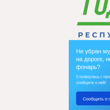
Не убран му
на дороге, н
фонарь?
Столкнулись с пр
сообщите о ней!
Сообщить о 