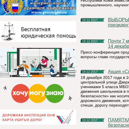
Республики Коми инвести
промышленного, научног
ВЫБОРЫ ПРЕЗИДЕНТА РОССИИ Памфилова дала старт
19.12.2017
президен
Почти 7 млн россиян посмотрели пресс-конференцию Путина
19.12.2017
14 декаб
Пресс-конференция продо
вопросы главе государст
Акция «
19.12.2017
18 декабря 2017 года в 
центральной улице Дзерж
учениками 5 класса МБО
движения школьников в 
безопасности» как носи
дорожного движения, кот
спеши, дорогу переходя
ПАМЯТКА по соблюдению мер антитеррористической
19.12.2017
безопасн