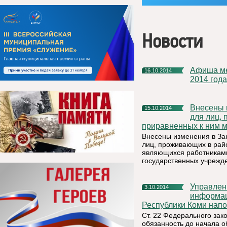
Новости
Афиша мероприятий, которые будут проведены в ноябре
16.10.2014
2014 года
Внесены изменения в Закон РК «О гарантиях и компенсациях
15.10.2014
для лиц,
приравненных к ним м
Внесены изменения в За
лиц, проживающих в райо
являющихся работниками
государственных учрежд
Управление Федеральной службы по надзору в сфере связи,
3.10.2014
информац
Республики Коми нап
Ст. 22 Федерального за
обязанность до начала 