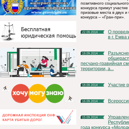
позитивного социальног
конкурса примут участие
призовые места в двух 
конкурса – «Гран-при».
О проведении Всероссийского Дня бега «Кросс Наций 2014»
22.09.2014
в г. Емва
Разъяснение порядка использования
19.09.2014
общерасп
песчано-гравийная см
территории, а...
Участие
18.09.2014
Всеросс
16.09.2014
Управление государственной гражданской службы
15.09.2014
Республи
года конкурса «Молоде