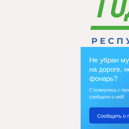
Не убран му
на дороге, н
фонарь?
Столкнулись с пр
сообщите о ней!
Сообщить о 