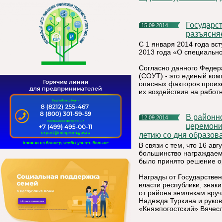
Государственная инспекция труда в Республике Коми
15.09.2014
разъясня
С 1 января 2014 года вс
2013 года «О специально
Согласно данного Федера
(СОУТ) - это единый ком
опасных факторов произв
их воздействия на работн
В районном доме культуры 11 сентября 2014 года состоялась
12.09.2014
церемони
летию со дня образов
В связи с тем, что 16 ав
большинство награждаемы
было принято решение о
Награды от Государствен
власти республики, знак
от района землякам вру
Надежда Туркина и руко
«Княжпогостский» Вячесл