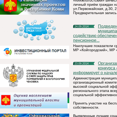
«Княжпогостский» Вячесл
личный приём граждан н
ул.Первомайская, д.30, 2
Предварительная запись
Подведены промежуточные итоги конкурса «Лучшее
24.09.2014
муниципа
содействию обеспечен
пенсионное...
Наилучшие показатели с
МР «Койгородский», МР 
Организационный комитет по проведению республиканского
23.09.2014
конкурса
информирует о начале
Администрация муниципал
организационный комите
высокой социальной эфф
регионального этапа все
социальной эффективнос
Принять участие на бесп
собственности.
Выявленные лучшие соци