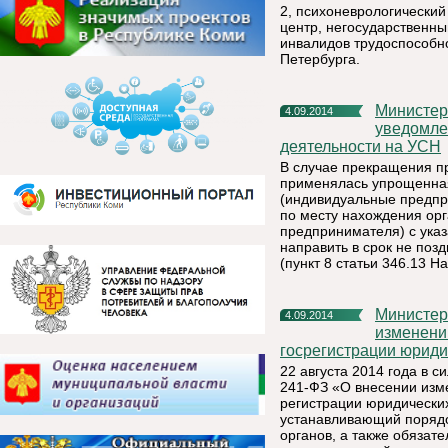
2, психоневрологически
центр, негосударственн
инвалидов трудоспособно
Петербурга.
Министерство экономического развития сообщает о порядке
4.09.2014
уведомле
деятельности на УСН
В случае прекращения п
применялась упрощенная
(индивидуальные предпр
по месту нахождения орг
предпринимателя) с указ
направить в срок не поз
(пункт 8 статьи 346.13 Н
Министерство экономического развития сообщает об
4.09.2014
изменени
госрегистрации юриди
22 августа 2014 года в с
241-ФЗ «О внесении изм
регистрации юридически
устанавливающий поряд
органов, а также обязат