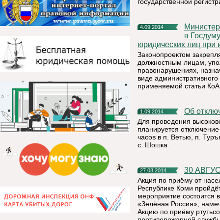
государственной регистр
Министерство экономического развития сообщает о внесении
4.09.2014
в Госдуму
юридических лиц при 
Законопроектом закрепл
должностным лицам, упо
правонарушениях, назна
виде административного 
применяемой статьи КоА
Об откл
1.09.2014
Для проведения высоков
планируется отключение 
часов в п. Ветью, п. Туръ
с. Шошка.
30 АВГ
27.08.2014
Акция по приёму от насе
Республике Коми пройдёт 
мероприятие состоится в
«Зелёная Россия», намеч
Акцию по приёму ртутьс
противопожарной службы