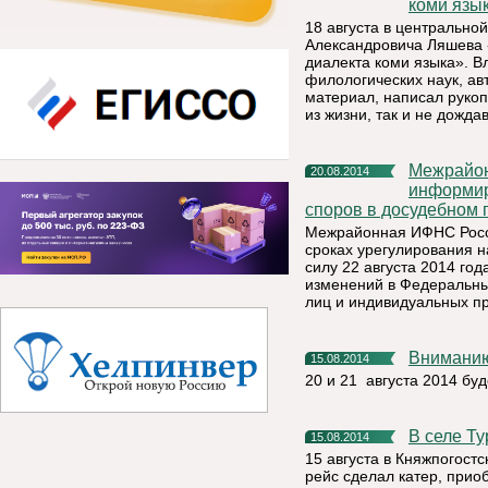
коми язы
18 августа в центрально
Александровича Ляшева 
диалекта коми языка». 
филологических наук, ав
материал, написал рукоп
из жизни, так и не дожд
Межрайонная ИФНС России № 5 по Республике Коми
20.08.2014
информир
споров в досудебном 
Межрайонная ИФНС Росси
сроках урегулирования н
силу 22 августа 2014 го
изменений в Федеральны
лиц и индивидуальных п
Внимани
15.08.2014
20 и 21 августа 2014 бу
В селе 
15.08.2014
15 августа в Княжпогост
рейс сделал катер, при