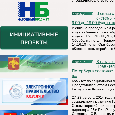
специалистов, ответстве
В связи с проведением ремонтно-восстановительных работ
4.09.2014
системы 
9.00 до 18.00 будет о
В связи с проведением 
водоснабжения 5 сентябр
вода в ГБУЗ РК «КЦРБ», 
Сбербанка по ул. Перво
14,16,19 по ул. Октябрь
«Княжпогостмежрайгаз» 
В рамках соглашения о сотрудничестве между
4.09.2014
Правител
Петербурга состоялся
в...
Комитет по социальной п
Представительством Рес
Республики Коми в соци
27-29 августа 2014 года
социальному развитию Га
Сыктывкарский психоневр
директора ГБУ РК «Респу
Семяшкин С.В. посетили