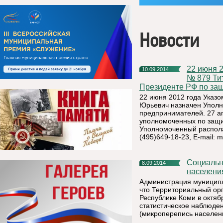
Новости
22 июня 2012 года Указом Президента Российской Федерации
10.09.2014
№ 879 Ти
Президенте РФ по за
22 июня 2012 года Указ
Юрьевич назначен Уполн
предпринимателей. 27 а
уполномоченных по защи
Уполномоченный располага
(495)649-18-23, E-mail:
m
Социально-демографическое обследование (микроперепись
8.09.2014
населения
Администрация муниципа
что Территориальный ор
Республике Коми в октяб
статистическое наблюде
(микроперепись населен