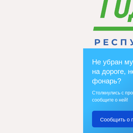
Не убран му
на дороге, н
фонарь?
Столкнулись с пр
сообщите о ней!
Сообщить о 