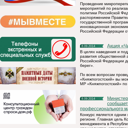
Проведение микроперепи
мероприятий по реализа
политики Российской Фед
распоряжением Правитель
государственной програ
инновационная экономик
Российской Федерации от
Акция «
8.09.2014
В целях наведения и под
развития общественной а
Российской Федерации до
берег».
По всем вопросам прове
«Княжпогостский» вы мож
МР «Княжпогостский» по
Министерство экономического развития Республики Коми
8.09.2014
сообщает 
профессионального ма
Конкурс является одним 
регионе. Главная цель К
менеджмента в Республи