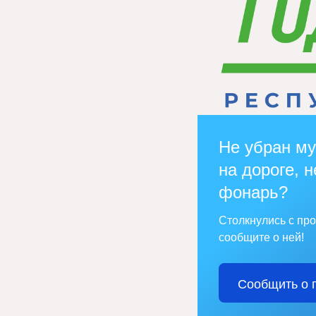
Не убран му
на дороге, н
фонарь?
Столкнулись с пр
сообщите о ней!
Сообщить о 