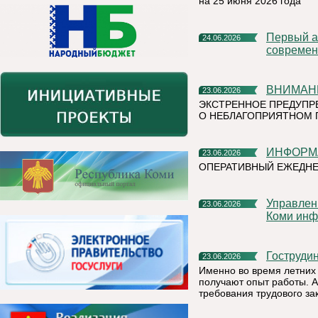
на 25 июня 2026 года
Первый алюминиевый завод РУСАЛа полностью перешел на
24.06.2026
современ
ВНИМАН
23.06.2026
ЭКСТРЕННОЕ ПРЕДУПР
О НЕБЛАГОПРИЯТНОМ 
ИНФОР
23.06.2026
ОПЕРАТИВНЫЙ ЕЖЕДН
Управление Федеральной налоговой службы по Республике
23.06.2026
Коми инф
Гоструд
23.06.2026
Именно во время летних 
получают опыт работы. А
требования трудового за