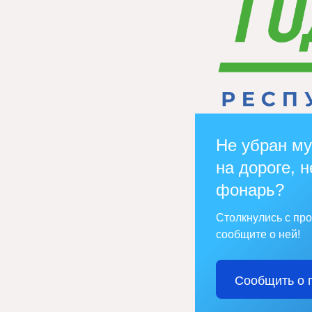
Не убран му
на дороге, н
фонарь?
Столкнулись с пр
сообщите о ней!
Сообщить о 