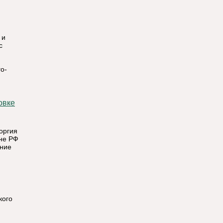
 и
с
о-
оргия
не РФ
ние
кого