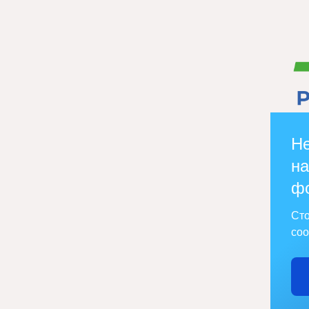
Не
на
ф
Сто
соо