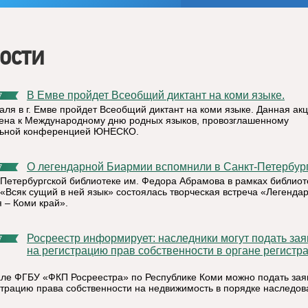
ости
В Емве пройдет Всеобщий диктант на коми языке.
7
аля в г. Емве пройдет Всеобщий диктант на коми языке. Данная ак
ена к Международному дню родных языков, провозглашенному
льной конференцией ЮНЕСКО.
О легендарной Биармии вспомнили в Санкт-Петербург
7
-Петербургской библиотеке им. Федора Абрамова в рамках библиот
 «Всяк сущий в ней язык» состоялась творческая встреча «Легенда
 – Коми край».
Росреестр информирует: наследники могут подать заявление
7
на регистрацию прав собственности в органе регистр
ле ФГБУ «ФКП Росреестра» по Республике Коми можно подать зая
страцию права собственности на недвижимость в порядке наследов