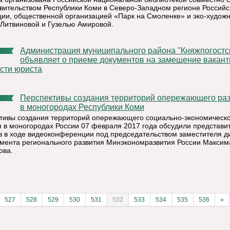
вительством Республики Коми в Северо-Западном регионе Российс
ии, общественной организацией «Парк на Смоленке» и эко-худож
Литвиновой и Гузелью Амировой.
Администрация муниципального района "Княжпогостский"
объявляет о приеме документов на замещение вакант
сти юриста
Перспективы создания территорий опережающего развития
в моногородах Республики Коми
тивы создания территорий опережающего социально-экономическо
я в моногородах России 07 февраля 2017 года обсудили представи
в в ходе видеоконференции под председательством заместителя д
мента регионального развития Минэкономразвития России Максим
ова.
527
528
529
530
531
532
533
534
535
536
»