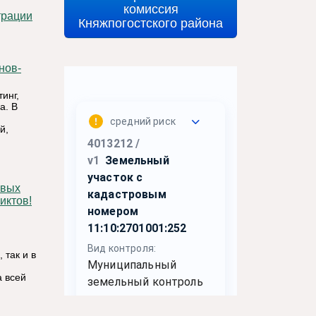
комиссия
Княжпогостского района
инг,
а. В
й,
иктов!
 так и в
а всей