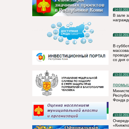
14.02.201
В зале 
награжд
13.02.201
В суббо
массова
проводи
со дня 
13.02.201
промы
Министе
Республ
Фонда р
13.02.201
Очередн
«Княжпо