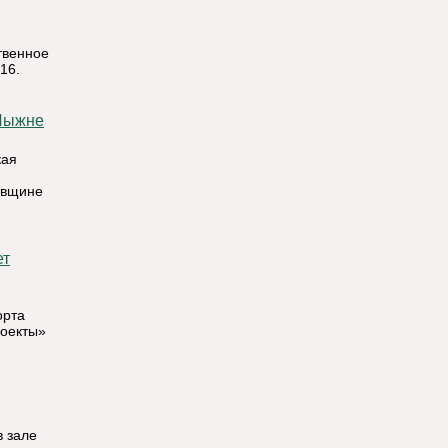
твенное
16.
кая
овщине
орта
роекты»
в зале