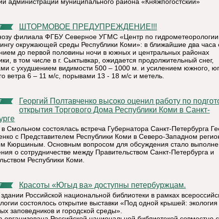
ий администрации муниципального района «Княжпогостский»
ШТОРМОВОЕ ПРЕДУПРЕЖДЕНИЕ!!!
7
нозу филиала ФГБУ Северное УГМС «Центр по гидрометеорологии
ингу окружающей среды Республики Коми»: в ближайшие два часа 
нием до первой половины ночи в южных и центральных районах
ки, в том числе в г. Сыктывкар, ожидается продолжительный снег,
ми с ухудшением видимости 500 – 1000 м. и усилением южного, юг
о ветра 6 – 11 м/с, порывами 13 - 18 м/с и метель.
Георгий Полтавченко высоко оценил работу по подготовке
7
открытия Торгового Дома Республики Коми в Санкт-
урге
 в Смольном состоялась встреча Губернатора Санкт-Петербурга Ге
енко с Представителем Республики Коми в Северо-Западном регио
м Кюршиным. Основным вопросом для обсуждения стало выполне
ния о сотрудничестве между Правительством Санкт-Петербурга и
льством Республики Коми.
Красоты «Югыд ва» доступны петербуржцам.
7
 здании Российской национальной библиотеки в рамках всероссийс
ологии состоялось открытие выставки «Под одной крышей: экология
ых заповедников и городской среды».
а организована Российской национальной библиотекой совместно с