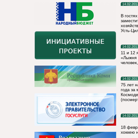
14.02.201
В гостя
замести
хозяйств
Усть-Цил
14.02.201
11 и 12
«Лыжня 
человек,
14.02.201
75 лет 
года за
Космоде
(посмер
14.02.201
18 февр
хоккею 