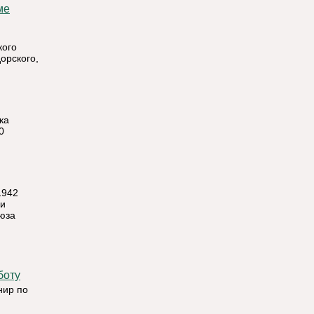
кого
орского,
ка
0
1942
ми
юза
боту
нир по