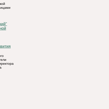
кой
ницами
ной
го
тели
иректора
а