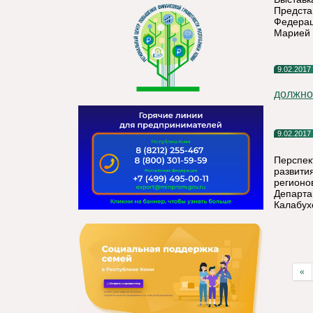
Предста
Федерац
Марией 
9.02.2017
должно
9.02.2017
Перспек
развити
регионо
Департа
Калабух
«