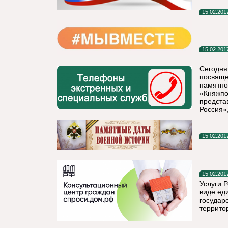
15.02.201
15.02.201
Сегодня
посвяще
памятно
«Княжпо
предста
Россия»
15.02.201
15.02.201
Услуги Р
виде ед
государ
террито