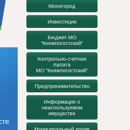
Моногород
Инвестиции
Бюджет МО
"Княжпогостский"
Контрольно-счетная
палата
МО "Княжпогостский"
Предпринимательство
Информация о
неиспользуемом
имуществе
сте
Муниципальный архив