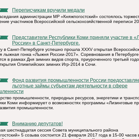
Переписчикам вручили медали
7
заседания администрации МР «Княжпогостский» состоялось торжес
ение участников Всероссийской сельскохозяйственной переписи 20
Представители Республики Коми приняли участие в «Лыжне
7
России» в Санкт-Петербурге.
ту в Санкт-Петербурге успешно прошла XXXV открытая Всероссийс
я лыжная гонка «Лыжня России-2017». Соревнования в Петербурге
тся в рамках Дня зимних видов спорта, приуроченного третьей год
открытия Олимпийских зимних Игр-2014 в Сочи.
Фонд развития промышленности России предоставляет
7
льготные займы субъектам деятельности в сфере
шленности
рство промышленности, природных ресурсов, энергетики и трансп
ики Коми информирует о возможностях программы «Лизинговые п
азвития промышленности.
Вниманию депутатов!
7
ая шестнадцатая сессия Совета муниципального района
гостский» 5 созыва состоится 21 февраля 2017 года в 15-00 часов 