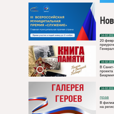
Нов
16.02.201
20 февр
приуроч
Генера
16.02.201
В Санкт
проекта
Биармия
16.02.201
прав
В филиа
на реги