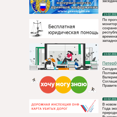
заседан
13.02.201
По прог
монитор
сохране
республи
времена
западног
13.02.201
Петерб
Сегодня
Полтавч
Валерие
Соглаше
Правите
10.02.201
В новом
Года эк
природн
Выставк