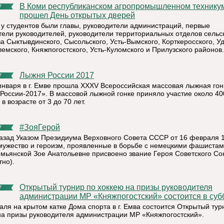
В Коми республиканском агропромышленном техникуме
7
прошел День открытых дверей
х у студентов были главы, руководители администраций, первые
тели руководителей, руководители территориальных отделов сельс
а Сыктывдинского, Сысольского, Усть-Вымского, Корткеросского, Уд
емского, Княжпогостского, Усть-Куломского и Прилузского районов.
Лыжня России 2017
7
 января в г. Емве прошла ХХХV Всероссийская массовая лыжная гон
России-2017». В массовой лыжной гонке приняло участие около 40
 в возрасте от 3 до 70 лет.
#ЗояГерой
7
назад Указом Президиума Верховного Совета СССР от 16 февраля 
 мужество и героизм, проявленные в борьбе с немецкими фашиста
мьянской Зое Анатольевне присвоено звание Героя Советского Со
тно).
Открытый турнир по хоккею на призы руководителя
7
администрации МР «Княжпогостский» состоится в суб
аля на крытом катке Дома спорта в г. Емва состоится Открытый тур
на призы руководителя администрации МР «Княжпогостский».