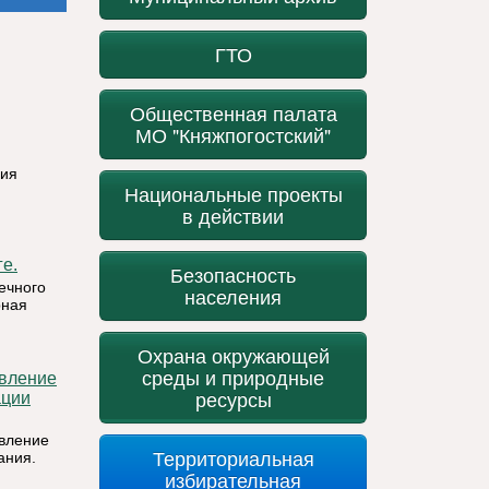
ГТО
Общественная палата
МО "Княжпогостский"
ция
Национальные проекты
в действии
е.
Безопасность
ечного
населения
рная
Охрана окружающей
среды и природные
ресурсы
ации
вление
Территориальная
ания.
избирательная