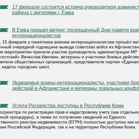
17 февраля состоится встреча руководителя администрации
7
района с жителями г. Емва
В Емва прошел митинг, посвященный Дню памяти воинов-
7
интернационалистов
, 15 февраля у памятника воинам интернационалистам прошёл мит
нный очередной годовщине вывода советских войск из Афганистан
м мероприятии приняли участие руководитель администрации МР
гостский» Вячеслав Ивочкин, ветераны и участники боевых действи
вители общественных организаций, представители партии «Единая
, кадеты городских школ.
Уважаемые воины-интернационалисты, участники боевых
7
действий в Афганистане и ветераны локальных конфл
Услуги Росреестра доступны в Республике Коми
7
осреестра по регистрации прав и кадастровому учету (как отдельно,
иной процедуры), а также по получению сведений из Единого
ственного реестра недвижимости (ЕГРН) полностью доступны как н
рии Российской Федерации, так и на территории Республики Коми.