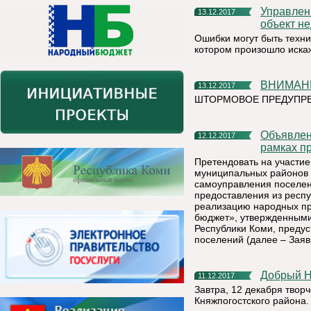
Управление Росреестра по Республике Коми: что делать, если
13.12.2017
объект н
Ошибки могут быть техни
котором произошло иск
ВНИМАНИ
13.12.2017
ШТОРМОВОЕ ПРЕДУПР
Объявление о проведении отбора народных проектов в
12.12.2017
рамках п
Претендовать на участие
муниципальных районов и
самоуправления поселени
предоставления из респу
реализацию народных пр
бюджет», утвержденным
Республики Коми, преду
поселений (далее – Заяв
Добрый 
11.12.2017
Завтра, 12 декабря творч
Княжпогостского района.