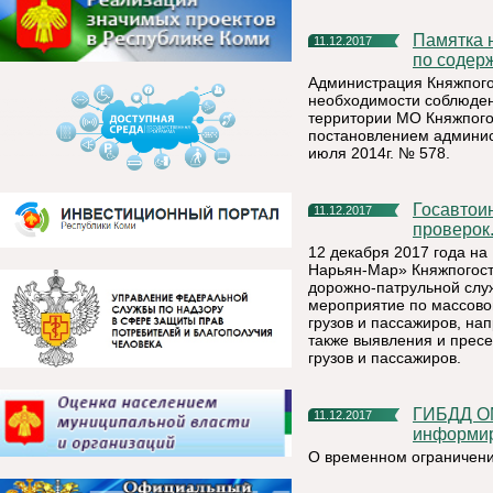
Памятка населению Княжпогостского муниципального района
11.12.2017
по содер
Администрация Княжпого
необходимости соблюден
территории МО Княжпого
постановлением админис
июля 2014г. № 578.
Госавтоинспекторы проверят водителей во время массовых
11.12.2017
проверок
12 декабря 2017 года на
Нарьян-Мар» Княжпогост
дорожно-патрульной слу
мероприятие по массово
грузов и пассажиров, н
также выявления и прес
грузов и пассажиров.
ГИБДД ОМВД России по Княжпогостскому району
11.12.2017
информи
О временном ограничени