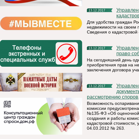
Управление Росреестра по Республике Коми: как узнать
13.12.2017
кадастро
Для удобства граждан Ро
недвижимости на своем 
Сведения о кадастровой
Управление Росреестра по Республике Коми: как оформить
13.12.2017
право соб
На сегодняшний день од
приобретения прав на не
заключения договора уча
Управление Росреестра по Республике Коми: какие
13.12.2017
документ
рассмотрению споров,
Возможность оспаривани
комиссии предусмотрена 
№135-ФЗ «Об оценочной 
создания и работы коми
кадастровой стоимости,
04.03.2012 № 263.