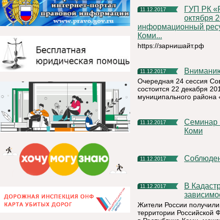
ГУП РК «РП «Бизнес - Инкубатор» информирует, что с
11.12.2017
октября 2
информационный ресу
Коми...
https://зарнишайт.рф
Внимани
11.12.2017
Очередная 24 сессия Со
состоится 22 декабря 20
муниципального района 
Семинар в с. Серегово Княжпогосткий район Республика
11.12.2017
Коми
Соблюде
11.12.2017
В Кадастровой палате можно подать заявление на учет вне
11.12.2017
зависимо
Жители России получили
территории Российской 