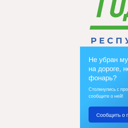
Не убран му
на дороге, н
фонарь?
Столкнулись с пр
сообщите о ней!
Сообщить о 