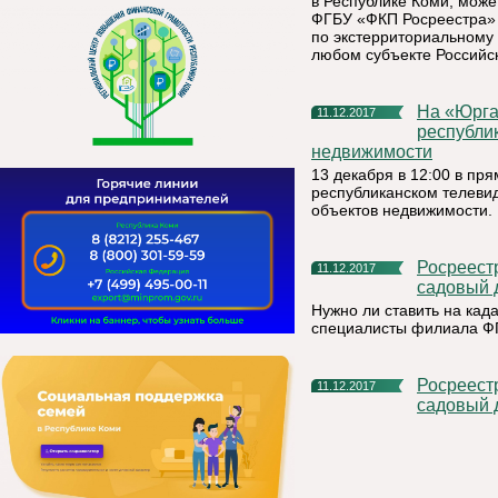
в Республике Коми, мож
ФГБУ «ФКП Росреестра» 
по экстерриториальному
любом субъекте Российс
На «Юргане» расскажут и ответят на вопросы жителей
11.12.2017
республи
недвижимости
13 декабря в 12:00 в п
республиканском телеви
объектов недвижимости.
Росреестр разъясняет: как поставить на кадастровый учет
11.12.2017
садовый 
Нужно ли ставить на кад
специалисты филиала ФГ
Росреестр разъясняет: как поставить на кадастровый учет
11.12.2017
садовый 