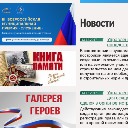
Новости
Управление Росреестра по Республике Коми: понятие и
13.12.2017
порядок 
В соответствии с пункта
постройкой является зда
созданные на земельном 
или на земельном участк
строительства на нем да
получения на это необх
и строительных норм и п
Управление Росреестра по Республике Коми: в каком случае
13.12.2017
для осущ
сделок в орган регист
Действующим законодате
когда в орган регистрац
регистрации права или 
не в простой письменной