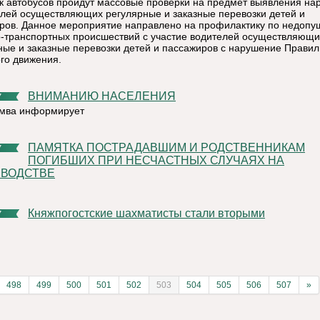
к автобусов пройдут массовые проверки на предмет выявления н
елей осуществляющих регулярные и заказные перевозки детей и
ров. Данное мероприятие направлено на профилактику по недоп
-транспортных происшествий с участие водителей осуществляющи
ные и заказные перевозки детей и пассажиров с нарушение Правил
го движения.
ВНИМАНИЮ НАСЕЛЕНИЯ
7
мва информирует
ПАМЯТКА ПОСТРАДАВШИМ И РОДСТВЕННИКАМ
7
ПОГИБШИХ ПРИ НЕСЧАСТНЫХ СЛУЧАЯХ НА
ВОДСТВЕ
Княжпогостские шахматисты стали вторыми
7
498
499
500
501
502
503
504
505
506
507
»