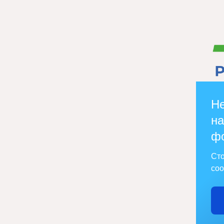
Не
на
ф
Сто
соо