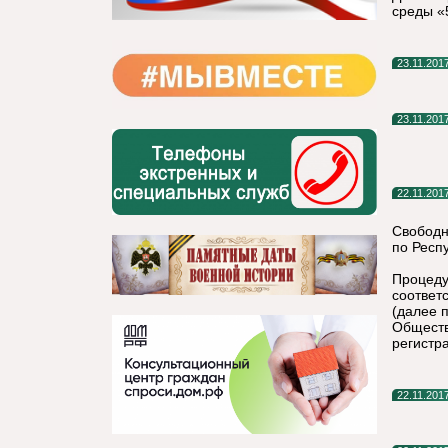
среды «
23.11.201
23.11.201
22.11.201
Свободн
по Респ
Процеду
соответ
(далее 
Обществ
регистр
22.11.201