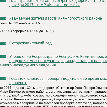
План-график акции «День открытых дверей» с 1 по 31
7
декабря 2017 г. в МР «Княжпогостский»
Уважаемые жители и гости Княжпогостского района
7
аем Вас 23 ноября 2017г.
о 18.00 (перерыв с 13.00 до 14.00)
Осторожно - тонкий лёд!
7
Управление Росреестра по Республике Коми: вопрос о
7
продаже земельного участка, принадлежащего на пра
енного наследуемого владения
Госавтоинспекторы проверят водителей во время массовых
7
проверок.
ря 2017 года на 132 км автодороги «Сыктывкар-Ухта-Печора-Усинск
Мар» Княжпогостского района организованными группами нарядов
-патрульной службы совместно с сотрудником миграционного слу
ссии по Княжпогостскому району будет проводиться специальное
ктическое мероприятие по массовой проверке автобусов, направл
илактику по недопущению ДТП, а также выявления и пресечения