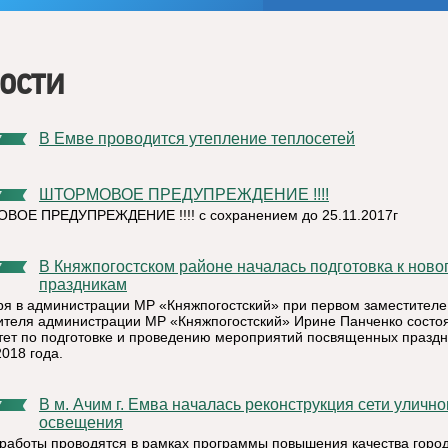
ости
В Емве проводится утепление теплосетей
7
ШТОРМОВОЕ ПРЕДУПРЕЖДЕНИЕ !!!!
7
ОЕ ПРЕДУПРЕЖДЕНИЕ !!!! с сохранением до 25.11.2017г
В Княжпогостском районе началась подготовка к новогодним
7
праздникам
ря в администрации МР «Княжпогостский» при первом заместителе
ителя администрации МР «Княжпогостский» Ирине Панченко состо
тет по подготовке и проведению мероприятий посвященных празд
018 года.
В м. Ачим г. Емва началась реконструкция сети уличного
7
освещения
работы проводятся в рамках программы повышения качества горо