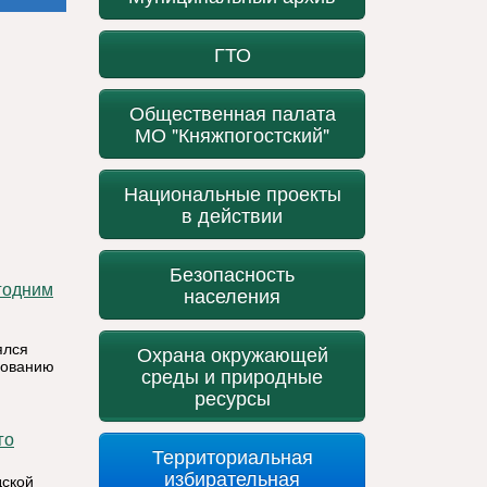
ГТО
Общественная палата
МО "Княжпогостский"
Национальные проекты
в действии
Безопасность
населения
ялся
Охрана окружающей
нованию
среды и природные
ресурсы
Территориальная
избирательная
дской