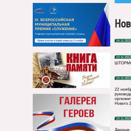
Нов
24.11.201
23.11.201
ШТОРМОВ
23.11.201
22 нояб
руковод
оргкоми
Нового 2
23.11.201
Данные 