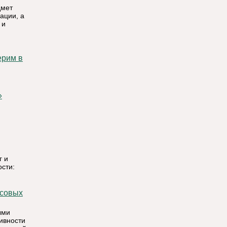
дмет
ации, а
 и
»
г и
сти:
ыми
ивности