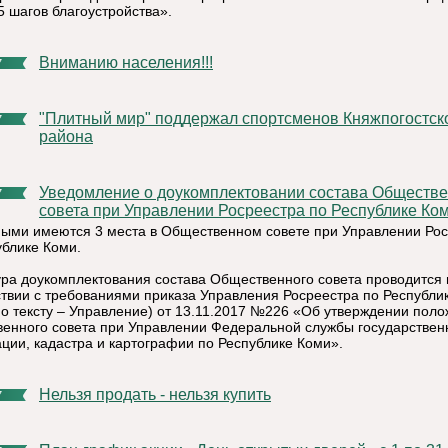
5 шагов благоустройства».
Вниманию населения!!!
7
"Плитный мир" поддержал спортсменов Княжпогостского
7
района
Уведомление о доукомплектовании состава Общественного
7
совета при Управлении Росреестра по Республике Ко
ыми имеются 3 места в Общественном совете при Управлении Ро
ублике Коми.
ра доукомплектования состава Общественного совета проводится 
ствии с требованиями приказа Управления Росреестра по Республи
по тексту – Управление) от 13.11.2017 №226 «Об утверждении пол
енного совета при Управлении Федеральной службы государствен
ации, кадастра и картографии по Республике Коми».
Нельзя продать - нельзя купить
7