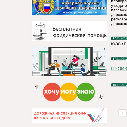
проверо
у водит
пассажи
дорожно
регуляр
дорожно
17.11.201
ЮЭС г.Е
17.11.201
ПРОИЗ
15.11.201
«