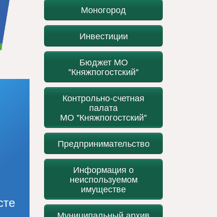
Моногород
Инвестиции
Бюджет МО
"Княжпогостский"
Контрольно-счетная
палата
МО "Княжпогостский"
Предпринимательство
Информация о
неиспользуемом
имуществе
сте
Муниципальный архив