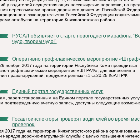
ий у водителей осуществляющих пассажирские перевозки, на пре
ния перевозчиками правил дорожного движения Российской Федер
играционного законодательства Российской Федерации водителями
рами автобусов на территории Княжпогостского района.
РУСАЛ объявляет о старте новогоднего марафона "Верим в
7
чудо, творим чудо!"
Оперативно профилактическое мероприятие «Штраф
7
 26 ноября 2017 года на территории Республики Коми проводиться
вно-профилактическое мероприятие «ШТРАФ», для выявления и
ния правонарушений, предусмотренных ч.1 ст.20.25 КоАП РФ.
Единый портал государственных услуг.
7
ам, зарегистрированным на Едином портале государственных услу
 подтвержденную учетную запись, доступны следующие возможно
Госавтоинспекторы проверят водителей во время массовых
7
проверок.
ря 2017 года на территории Княжпогостского района организованн
и нарядов дорожно-патрульной службы с целью повышения интенс