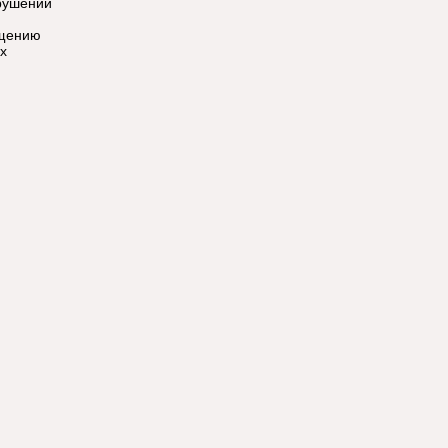
арушений
ущению
х