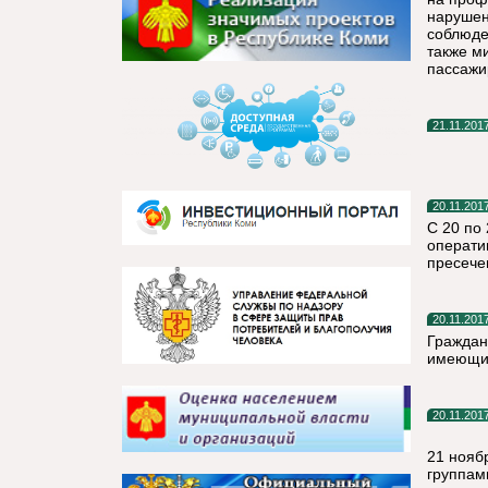
нарушен
соблюде
также м
пассажи
21.11.201
20.11.201
С 20 по
операти
пресече
20.11.201
Граждан
имеющим
20.11.201
21 нояб
группам