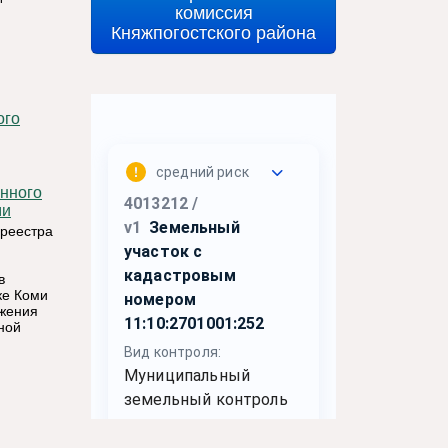
комиссия
Княжпогостского района
ми
среестра
в
ке Коми
ожения
ной