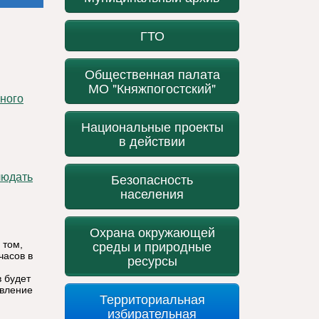
ГТО
Общественная палата
МО "Княжпогостский"
Национальные проекты
в действии
Безопасность
людать
населения
Охрана окружающей
среды и природные
 том,
часов в
ресурсы
 будет
явление
Территориальная
избирательная