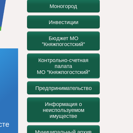
Моногород
Инвестиции
Бюджет МО
"Княжпогостский"
Контрольно-счетная
палата
МО "Княжпогостский"
Предпринимательство
Информация о
неиспользуемом
имуществе
сте
Муниципальный архив