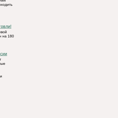
ния
оходить
говли!
евой
н на 180
ссии
т
ные
ти
,