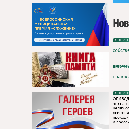
Нов
31.10.201
собстве
31.10.201
правил
31.10.201
ОГИБДД 
что на т
целях с
движени
проходи
и пресе