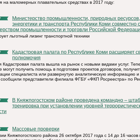
я на маломерных плавательных средствах в 2017 году:
Министерство промышленности, природных ресурсов,
7
энергетики и транспорта Республики Коми совместно 
ерством промышленности и торговли Российской Федерац
рует льготный лизинг транспортной техники
Кадастровая палата по Республике Коми расширяет свои
7
полномочия
я Кадастровая палата вышла на рынок с новыми видами услуг. Теп
е могут получить помощь в подготовке проектов договоров, получит
тации специалиста или развернутую аналитическую информацию и 
 сообщили представители филиала ФГБУ «ФКП Росреестра» по Ре
В Княжпогостском районе проведена командно – штабная
7
тренировка при установлении уровней террористичес
сти
Массовые проверки
7
ии Княжпогостского района 26 октября 2017 года с 14 до 16 часов 