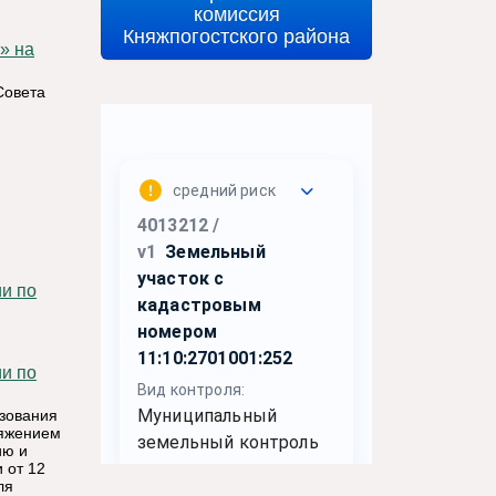
комиссия
Княжпогостского района
» на
Совета
азования
ряжением
ию и
 от 12
ля