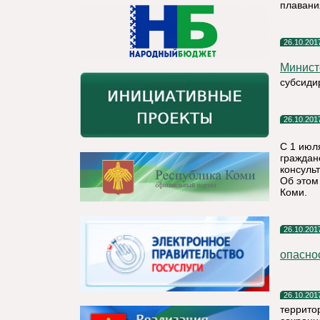
плавани
26.10.201
Минист
субсиди
26.10.201
С 1 июл
граждан
консуль
Об этом
Коми.
26.10.201
опасно
26.10.201
территор