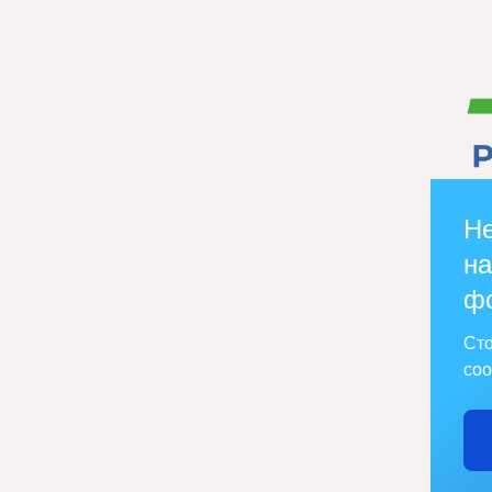
Не
на
ф
Сто
соо