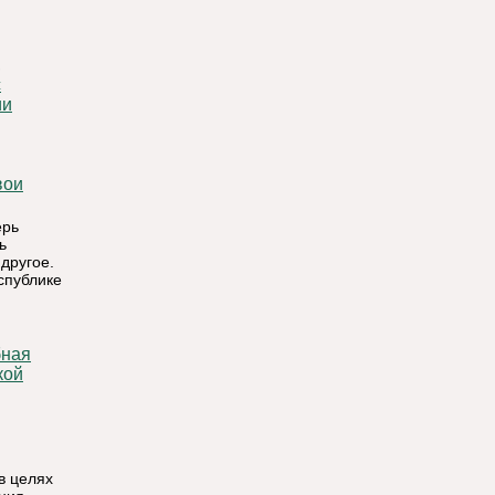
с
ии
ерь
ь
другое.
спублике
кой
в целях