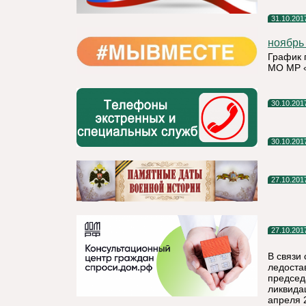
31.10.201
ноябрь
График 
МО МР «
30.10.201
30.10.201
27.10.201
27.10.201
В связи
ледоста
председ
ликвида
апреля 