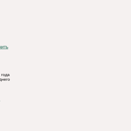
 года
днего