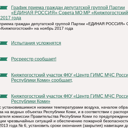
График приема граждан депутатской группой Партии
7
«ЕДИНАЯ РОССИЯ» Совета МО МР «Княжпогостский
 2017 года
приема граждан депутатской группой Партии «ЕДИНАЯ РОССИЯ» 
Княжпогостский» на ноябрь 2017 года
Испытания усложнятся
7
Росреестр сообщает!
7
Княжпогостский участок ФКУ «Центр ГИМС МЧС России по
7
Республики Коми» сообщает,
Княжпогостский участок ФКУ «Центр ГИМС МЧС России по
7
Республики Коми»
 с установившимися низкими температурами воздуха, началом обр
ва на водных объектах Республики Коми, и в соответствии с распо
ателя комиссии Правительства Республики Коми по предупрежден
ции чрезвычайных ситуаций и обеспечению пожарной безопасности
2013 года № 6, установить сроки окончания (закрытия) навигации д