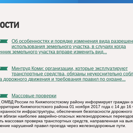
ости
Об особенностях и порядке изменения вида разрешенного
7
использования земельного участка, в случаях когда
нник земельного участка вправе изменить вид...
Минтруд Коми: организации, которые эксплуатируют
7
транспортные средства, обязаны неукоснительно соб
а дорожного движения и требования правил по охране...
Массовые проверки
7
ОМВД России по Княжпогостскому району информирует граждан о
ерритории Княжпогостского района 01 ноября 2017 года с 14 до 16 
охранности инфраструктуры, обеспечения безопасности дорожного
я вблизи наиболее аварийно-опасных железнодорожных переездов
ть массовая проверка транспортных средств, направленная на вы
чение нарушений правил проезда через железнодорожные пути.