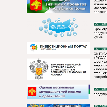
сохранн
вблизи 
массова
пресече
25.10.201
Срок ог
продукц
суток.
25.10.201
ОК РУСА
«РУСАЛ 
фестива
меропри
изобрет
старшек
востреб
25.10.201
предупр
25.10.201