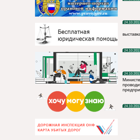
24.10.201
выставк
24.10.201
24.10.201
Министе
проводи
предпри
24.10.201