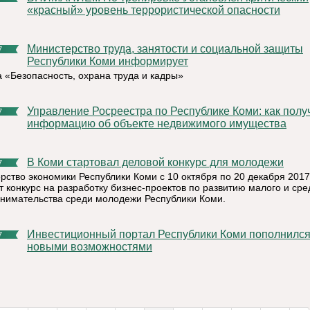
«красный» уровень террористической опасности
Министерство труда, занятости и социальной защиты
7
Республики Коми информирует
а «Безопасность, охрана труда и кадры»
Управление Росреестра по Республике Коми: как получить
7
информацию об объекте недвижимого имущества
В Коми стартовал деловой конкурс для молодежи
7
рство экономики Республики Коми с 10 октября по 20 декабря 2017
т конкурс на разработку бизнес-проектов по развитию малого и сре
нимательства среди молодежи Республики Коми.
Инвестиционный портал Республики Коми пополнился
7
новыми возможностями