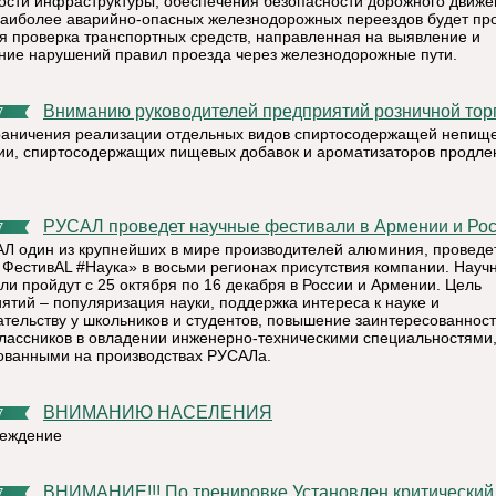
ости инфраструктуры, обеспечения безопасности дорожного движе
наиболее аварийно-опасных железнодорожных переездов будет пр
я проверка транспортных средств, направленная на выявление и
ние нарушений правил проезда через железнодорожные пути.
Вниманию руководителей предприятий розничной тор
7
раничения реализации отдельных видов спиртосодержащей непищ
ии, спиртосодержащих пищевых добавок и ароматизаторов продле
РУСАЛ проведет научные фестивали в Армении и Ро
7
Л один из крупнейших в мире производителей алюминия, проведе
ФестивАL #Наука» в восьми регионах присутствия компании. Науч
ли пройдут с 25 октября по 16 декабря в России и Армении. Цель
ятий – популяризация науки, поддержка интереса к науке и
ательству у школьников и студентов, повышение заинтересованнос
лассников в овладении инженерно-техническими специальностями
ованными на производствах РУСАЛа.
ВНИМАНИЮ НАСЕЛЕНИЯ
7
еждение
ВНИМАНИЕ!!! По тренировке Установлен критический
7