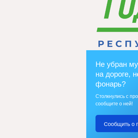
Не убран му
на дороге, н
фонарь?
Столкнулись с пр
сообщите о ней!
Сообщить о 