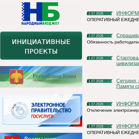
ИНФОР
2.07.2026
ОПЕРАТИВНЫЙ ЕЖЕДН
Спрашив
2.07.2026
Обязанность работодате
Стартовал X Международный фотоконкурс «Русская
1.07.2026
цивилиза
Сегодня, в День ветеранов боевых действий, в Сквере
1.07.2026
Памяти с
ИНФОР
1.07.2026
Отключение электроэнер
ИНФОР
1.07.2026
ОПЕРАТИВНЫЙ ЕЖЕДНЕ