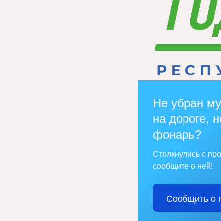
Не убран му
на дороге, н
фонарь?
Столкнулись с пр
сообщите о ней!
Сообщить о 