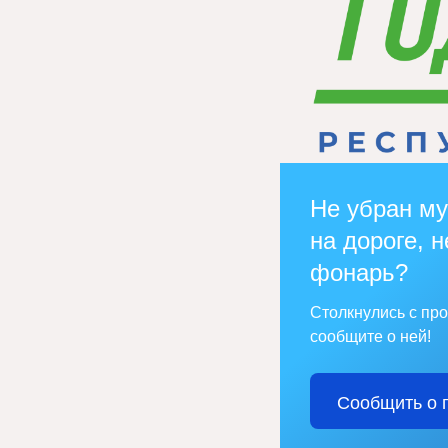
Не убран му
на дороге, н
фонарь?
Столкнулись с пр
сообщите о ней!
Сообщить о 