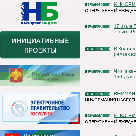
ИНФОР
16.07.2026
ОПЕРАТИВНЫЙ ЕЖЕДНЕ
17 июля Емва присоединится к Всероссийской экологической
16.07.2026
акции «Ре
В Княжпогостском округе продолжаются мероприятия в
15.07.2026
рамках вс
Что покажут на Коми ВДНХ? Организаторы ожидают более
15.07.2026
150 учас
ВНИМАН
15.07.2026
ИНФОРМАЦИЯ НАСЕЛЕ
ИНФОР
15.07.2026
ОПЕРАТИВНЫЙ ЕЖЕДН