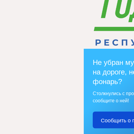
Не убран му
на дороге, н
фонарь?
Столкнулись с пр
сообщите о ней!
Сообщить о 