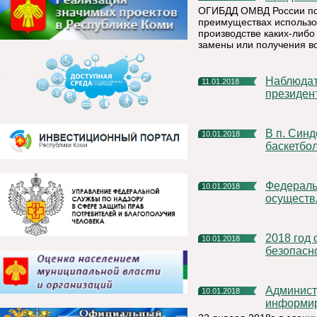
ОГИБДД ОМВД России по 
преимуществах использов
производстве каких-либо
замены или получения во
Наблюдатели от США войдут в состав миссии ОБСЕ на
11.01.2018
президен
В п. Синдор проходит Первенство Республики Коми по
10.01.2018
баскетбо
Федеральной службой по труду и занятости активно
10.01.2018
осуществ
2018 год объявлен в МЧС России Годом культуры
10.01.2018
безопасн
Администрация муниципального района «Княжпогостский»
10.01.2018
информи