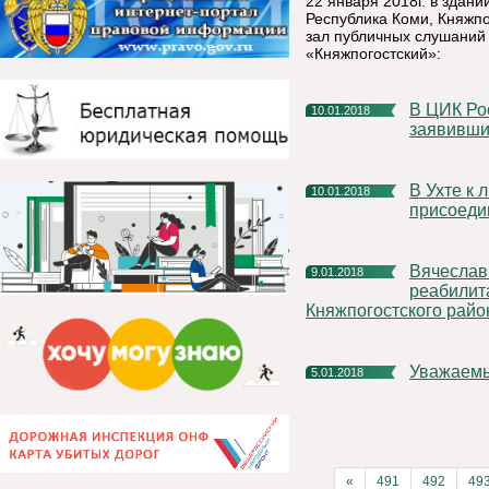
22 января 2018г. в здан
Республика Коми, Княжпог
зал публичных слушаний
«Княжпогостский»:
В ЦИК России завершился прием документов от граждан,
10.01.2018
заявивши
В Ухте к лыжным новогодним каникулам РУСАЛа
10.01.2018
присоеди
Вячеслав Ивочкин поздравил воспитанников Социально-
9.01.2018
реабилит
Княжпогостского райо
Уважаем
5.01.2018
«
491
492
49