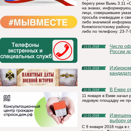
берегу реки Вымь 3.11 
на знаках, информирующ
лицо, совершившее указ
просьба очевидцам и св
либо значимой информац
Княжпогостскому району п
либо по телефону: 23-7-
Число официально заявившихся на выборы президента
13.01.2018
России до
Избирком Коми установил время агитационных встреч
13.01.2018
кандидат
В Емве 
12.01.2018
11 января в Емве начал 
ледовую площадку не пр
Извещение о проведении общественного обсуждения по
12.01.2018
выбору о
С 9 января 2018 года в г