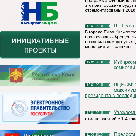
программе «Формировани
этот раз горожане будут
отремонтированы в 2018
В г. Емв
12.01.2018
В городе Емва Княжпого
православных Крещенские
позволила замерзнуть ль
мероприятия толщины.
Избирком Коми утвердил график работы участковых
12.01.2018
комиссий 
ВЦИОМ: рейтинг доверия Путину в декабре достиг
12.01.2018
максимум
президента в последн
Уважаем
12.01.2018
отмена занятий с 1-4 кл
Предост
11.01.2018