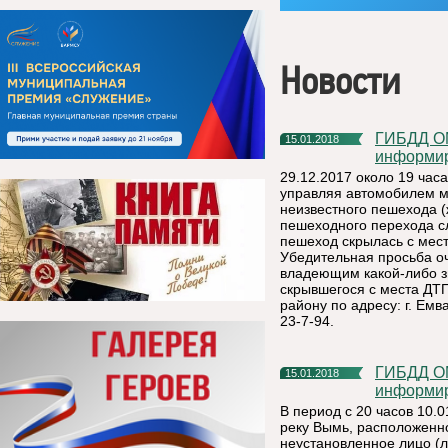
Новости
ГИБДД ОМВД России по Княжпогостскому району
15.01.2018
информи
29.12.2017 около 19 часа
управляя автомобилем м
неизвестного пешехода (
пешеходного перехода сл
пешеход скрылась с мес
Убедительная просьба о
владеющим какой-либо з
скрывшегося с места ДТ
району по адресу: г. Емв
23-7-94.
ГИБДД ОМВД России по Княжпогостскому району
15.01.2018
информи
В период с 20 часов 10.0
реку Вымь, расположенно
неустановленное лицо (л