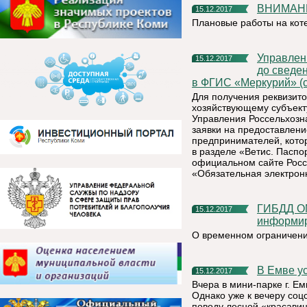
ВНИМАН
15.12.2017
Плановые работы на кот
Управление Россельхознадзора по Республике Коми доводит
15.12.2017
до сведе
в ФГИС «Меркурий» (с
Для получения реквизито
хозяйствующему субъекту
Управления Россельхозна
заявки на предоставлени
предпринимателей, кото
в разделе «Ветис. Паспо
официальном сайте Росс
«Обязательная электрон
ГИБДД ОМВД России по Княжпогостскому району
15.12.2017
информи
О временном ограничени
В Емве 
15.12.2017
Вчера в мини-парке г. Е
Однако уже к вечеру со
поводу лесной «красави