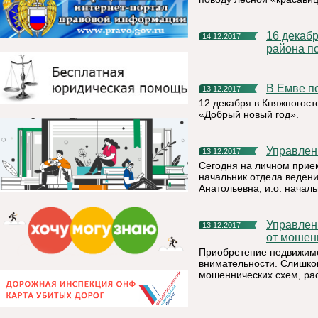
16 декабря состоится открытый турнир Княжпогостского
14.12.2017
района п
В Емве 
13.12.2017
12 декабря в Княжпогос
«Добрый новый год».
Управлен
13.12.2017
Сегодня на личном прие
начальник отдела веден
Анатольевна, и.о. начал
Управление Росреестра по Республике Коми: как уберечься
13.12.2017
от мошен
Приобретение недвижимо
внимательности. Слишко
мошеннических схем, рас