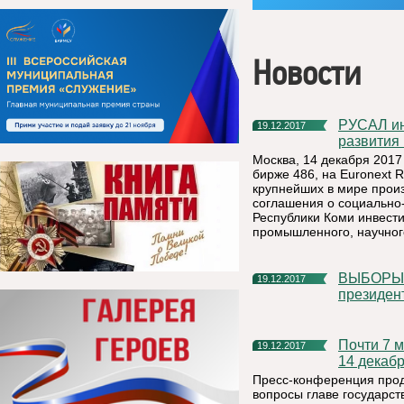
Новости
РУСАЛ инвестировал более 3 млрд рублей в проекты
19.12.2017
развития
Москва, 14 декабря 2017
бирже 486, на Euronext 
крупнейших в мире произ
соглашения о социально
Республики Коми инвести
промышленного, научног
ВЫБОРЫ ПРЕЗИДЕНТА РОССИИ Памфилова дала старт
19.12.2017
президен
Почти 7 млн россиян посмотрели пресс-конференцию Путина
19.12.2017
14 декаб
Пресс-конференция продо
вопросы главе государст