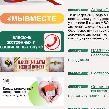
Акция «
19.12.2017
18 декабря 2017 года в 
центральной улице Дзерж
учениками 5 класса МБО
движения школьников в 
безопасности» как носи
дорожного движения, кот
спеши, дорогу переходя
ПАМЯТКА по соблюдению мер антитеррористической
19.12.2017
безопасн
праздников
Состоял
19.12.2017
Состоялось очередное заседание межведомственной
19.12.2017
комиссии
правонарушений на т