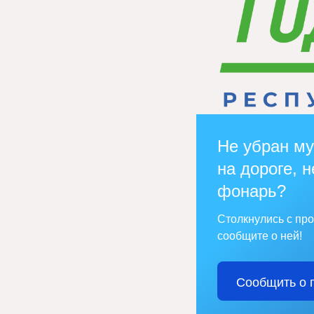
Не убран му
на дороге, н
фонарь?
Столкнулись с пр
сообщите о ней!
Сообщить о 