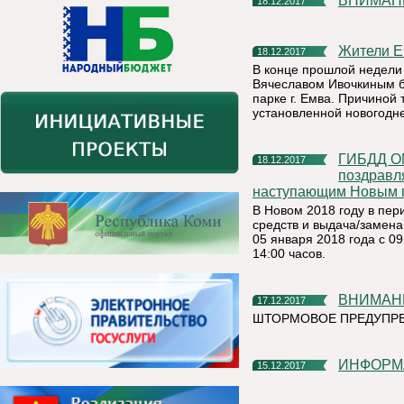
ВНИМАН
18.12.2017
Жители 
18.12.2017
В конце прошлой недели
Вячеславом Ивочкиным б
парке г. Емва. Причиной
установленной новогодн
ГИБДД ОМВД России по Княжпогостскому району
18.12.2017
поздравл
наступающим Новым г
В Новом 2018 году в пер
средств и выдача/замена
05 января 2018 года с 0
14:00 часов.
ВНИМАНИ
17.12.2017
ШТОРМОВОЕ ПРЕДУПР
ИНФОРМ
15.12.2017