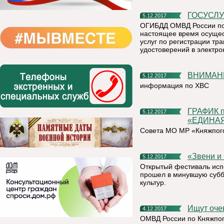
ГОСУСЛ
5.12.2017
ОГИБДД ОМВД России по 
настоящее время осущес
услуг по регистрации тр
удостоверений в электро
ВНИМАН
5.12.2017
информация по ХВС
ГРАФИК приема граждан депутатской группой Партии
5.12.2017
«ЕДИНА
Совета МО МР «Княжпого
«Звени 
5.12.2017
Открытый фестиваль исп
прошел в минувшую суббо
культур.
Ищут оч
4.12.2017
ОМВД России по Княжпог