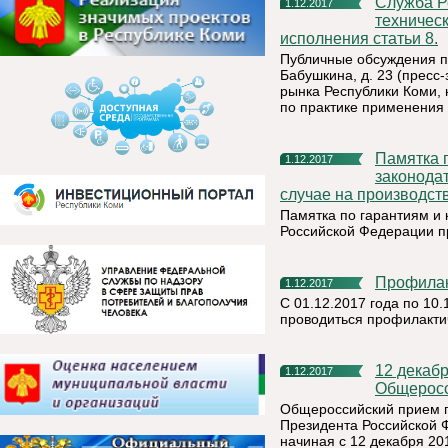
Служба Республики Коми строительного, жилищного и
1.12.2017
техническ
исполнения статьи 8.
Публичные обсуждения про
Бабушкина, д. 23 (пресс
рынка Республики Коми, 
по практике применения
Памятка по гарантиям и компенсациям, предусмотренным
1.12.2017
законода
случае на производст
Памятка по гарантиям и
Российской Федерации п
Профила
1.12.2017
С 01.12.2017 года по 10
проводиться профилакти
12 декабря 2017 года Росреестр Коми участвует в
1.12.2017
Общеросс
Общероссийский прием г
Президента Российской Ф
начиная с 12 декабря 201