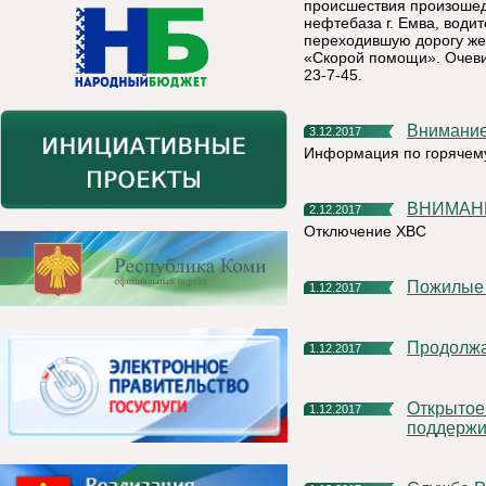
происшествия произошедш
нефтебаза г. Емва, води
переходившую дорогу же
«Скорой помощи». Очевид
23-7-45.
Внимани
3.12.2017
Информация по горячему
ВНИМАН
2.12.2017
Отключение ХВС
Пожилые
1.12.2017
Продолж
1.12.2017
Открытое голосование "Комиинформ": идею референдума
1.12.2017
поддержи