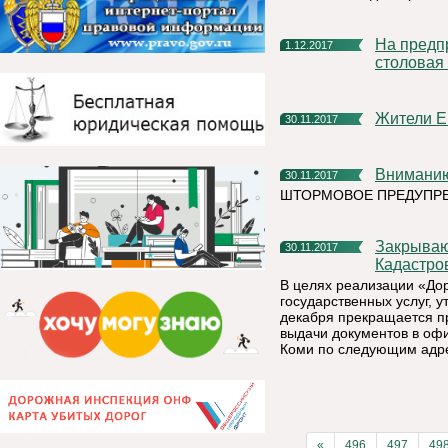
На предприятии РУСАЛа в Республике Коми заработала
1.12.2017
столовая 
Жители
30.11.2017
Внимани
30.11.2017
ШТОРМОВОЕ ПРЕДУПР
Закрываются окна приема-выдачи документов в офисах
30.11.2017
Кадастро
В целях реализации «До
государственных услуг, 
декабря прекращается п
выдачи документов в оф
Коми по следующим адр
«
496
497
49