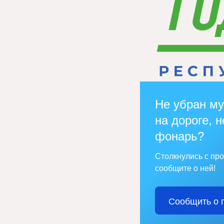
Не убран му
на дороге, н
фонарь?
Столкнулись с пр
сообщите о ней!
Сообщить о 