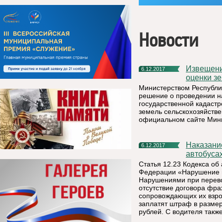
Новости
Извещение о проведении государственной кадастровой
6.12.2017
оценки зе
Министерством Республи
решение о проведении на
государственной кадастр
земель сельскохозяйств
официальном сайте Мини
Наказание за нарушения правил перевозки детей в
6.12.2017
автобуса
Статья 12.23 Кодекса о
Федерации «Нарушение 
Нарушениями при перевоз
отсутствие договора фра
сопровождающих их взрос
заплатят штраф в размер
рублей. С водителя такж