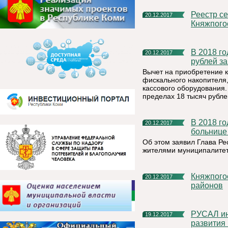
Реестр секций, кружков и творческих объединений
20.12.2017
Княжпого
В 2018 году предприниматели Коми смогут получить 18 тысяч
20.12.2017
рублей за
Вычет на приобретение к
фискального накопителя,
кассового оборудования.
пределах 18 тысяч рубле
В 2018 году в Княжпогостской центральной районной
20.12.2017
больнице
Об этом заявил Глава Ре
жителями муниципалитет
Княжпогостский район стал вторым по внедрению ГТО среди
20.12.2017
районов
РУСАЛ инвестировал более 3 млрд рублей в проекты
19.12.2017
развития