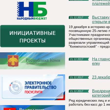
платежей
Выставку в честь 25-летия предприятия «Боксит Тимана»
21.12.2017
открыли 
19 декабря в историко-к
посвященную 25-летию п
Участниками празднично
общественных организац
разрезали управляющий 
"Княжпогостский" - пред
На главной площади г. Емва установили новую новогоднюю
21.12.2017
елку
23 декаб
21.12.2017
Внедрение контрольно-кассовой техники (ККТ) для некоторых
21.12.2017
категори
Ряд юридических лиц и 
работать без касс до 1 и