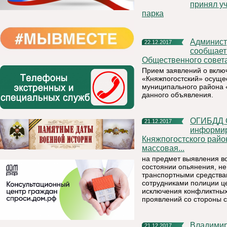
принял уч
парка
Администрация муниципального района «Княжпогостский»
22.12.2017
сообщает
Общественного совет
Прием заявлений о вклю
«Княжпогостский» осуще
муниципального района «
данного объявления.
ОГИБДД ОМВД России по Княжпогостскому району
21.12.2017
информиру
Княжпогостского район
массовая...
на предмет выявления в
состоянии опьянения, н
транспортными средствам
сотрудниками полиции це
исключения конфликтных
проявлений со стороны с
Владимир Путин потребовал навести порядок в системе
21.12.2017