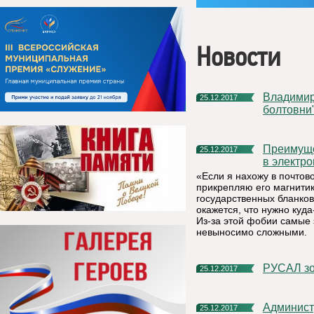
Новости
Владимир Путин: "Работать следует без популизма и пустой
25.12.2017
болтовни
Преимущества получения гражданами муниципальных услуг
25.12.2017
в электр
«Если я нахожу в почто
прикрепляю его магнитик
государственных бланков
окажется, что нужно куда
Из-за этой фобии самые
невыносимо сложными.
РУСАЛ з
25.12.2017
Администрация МР «Княжпогостский» благодарит всех, кто
25.12.2017