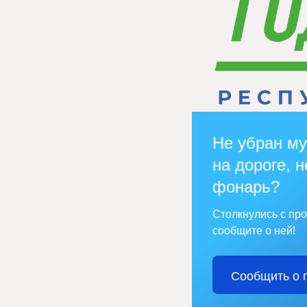
Не убран му
на дороге, н
фонарь?
Столкнулись с пр
сообщите о ней!
Сообщить о 