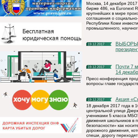
Москва, 14 декабря 2017
бирже 486, на Euronext 
крупнейших в мире произ
соглашения о социально
Республики Коми инвести
промышленного, научног
ВЫБОРЫ ПРЕЗИДЕНТА РОССИИ Памфилова дала старт
19.12.2017
президен
Почти 7 млн россиян посмотрели пресс-конференцию Путина
19.12.2017
14 декаб
Пресс-конференция продо
вопросы главе государст
Акция «
19.12.2017
18 декабря 2017 года в 
центральной улице Дзерж
учениками 5 класса МБО
движения школьников в 
безопасности» как носи
дорожного движения, кот
спеши, дорогу переходя