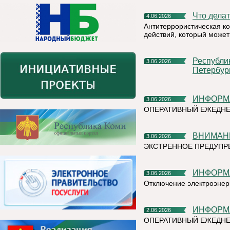
Что дел
4.06.2026
Антитеррористическая к
действий, который может
Республика Коми представит свой потенциал на XXIX
3.06.2026
Петербур
ИНФОР
3.06.2026
ОПЕРАТИВНЫЙ ЕЖЕДНЕ
ВНИМАН
3.06.2026
ЭКСТРЕННОЕ ПРЕДУПРЕ
ИНФОР
3.06.2026
Отключение электроэнер
ИНФОР
2.06.2026
ОПЕРАТИВНЫЙ ЕЖЕДНЕ