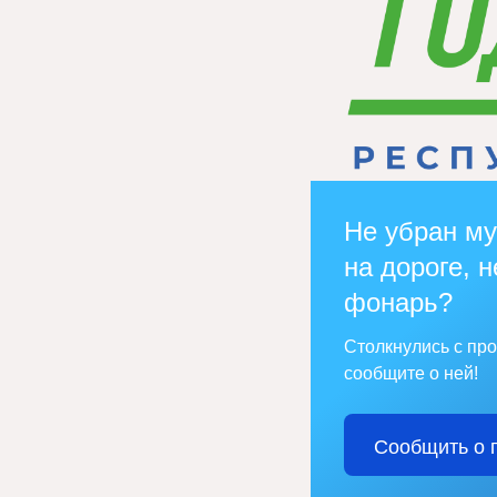
Не убран му
на дороге, н
фонарь?
Столкнулись с пр
сообщите о ней!
Сообщить о 