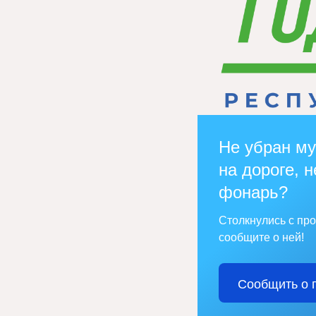
Не убран му
на дороге, н
фонарь?
Столкнулись с пр
сообщите о ней!
Сообщить о 