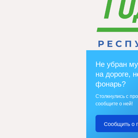
Не убран му
на дороге, н
фонарь?
Столкнулись с пр
сообщите о ней!
Сообщить о 