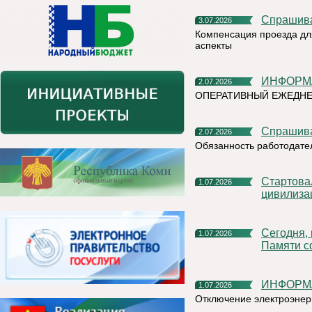
Спрашив
3.07.2026
Компенсация проезда дл
аспекты
ИНФОР
2.07.2026
ОПЕРАТИВНЫЙ ЕЖЕДН
Спрашив
2.07.2026
Обязанность работодате
Стартовал X Международный фотоконкурс «Русская
1.07.2026
цивилиза
Сегодня, в День ветеранов боевых действий, в Сквере
1.07.2026
Памяти с
ИНФОР
1.07.2026
Отключение электроэнер