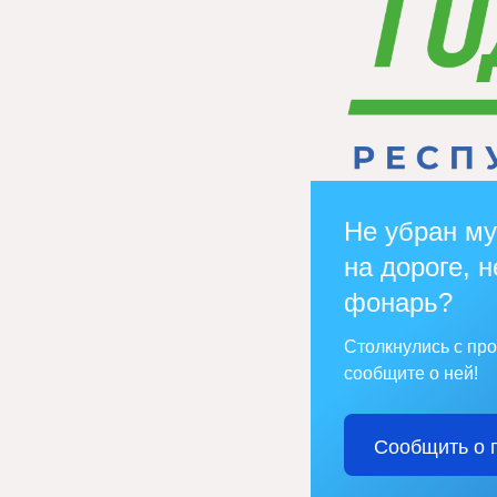
Не убран му
на дороге, н
фонарь?
Столкнулись с пр
сообщите о ней!
Сообщить о 