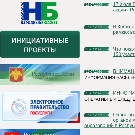
17 июля Емва присоединится к Всероссийской экологической
16.07.2026
акции «Ре
В Княжпогостском округе продолжаются мероприятия в
15.07.2026
рамках вс
Что покажут на Коми ВДНХ? Организаторы ожидают более
15.07.2026
150 учас
ВНИМАН
15.07.2026
ИНФОРМАЦИЯ НАСЕЛЕ
ИНФОР
15.07.2026
ОПЕРАТИВНЫЙ ЕЖЕДН
Опрос об эффективности деятельности руководителей
15.07.2026
органов 
образований в Респуб