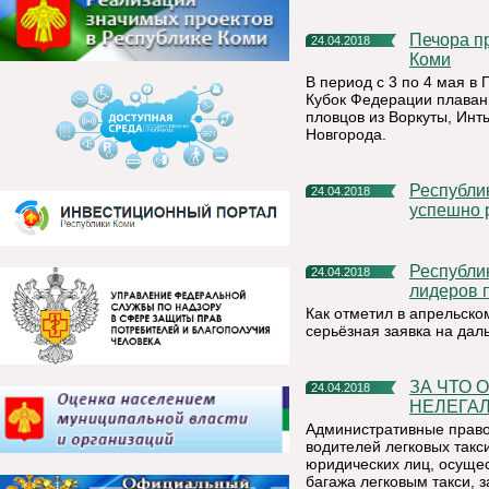
Печора примет VI Кубок Федерации плавания Республики
24.04.2018
Коми
В период с 3 по 4 мая в 
Кубок Федерации плавани
пловцов из Воркуты, Инт
Новгорода.
Республика Коми вошла в число 15 регионов, наиболее
24.04.2018
успешно 
Республика Коми впервые вошла в десятку регионов-
24.04.2018
лидеров 
Как отметил в апрельско
серьёзная заявка на да
ЗА ЧТО ОТВЕТИТ ЗАКОННЫЙ ТАКСИСТ, А ЗА ЧТО —
24.04.2018
НЕЛЕГА
Административные право
водителей легковых такс
юридических лиц, осуще
багажа легковым такси, 