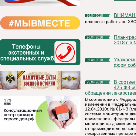
ВНИМАН
26.04.2018
плановые работы по ХВ
План-график акции «День открытых дверей» с 1 по 31 мая
26.04.2018
2018 г. в
Уважаемые руководители организаций и предприятий всех
26.04.2018
форм соб
В соответствии с Федеральным законом от 28.12.2017г. №
25.04.2018
425-ФЗ «
обращении лекарствен
В соответствии с Федера
изменений в Федеральны
12.04.2010г. № 61-ФЗ (г
система мониторинга дв
применения - федеральн
мониторинга движения л
от производителя до кон
лекарственных препарат