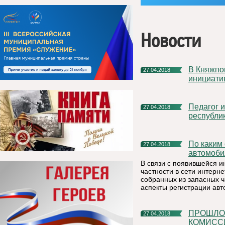
Новости
В Княжпогостском районе продолжается сбор народных
27.04.2018
инициати
Педагог из п. Синдор заняла четвертое место в
27.04.2018
республик
По каким основаниям в регистрации / перерегистрации
27.04.2018
автомоби
В связи с появившейся 
частности в сети интерне
собранных из запасных ч
аспекты регистрации авт
ПРОШЛО ЗАСЕДАНИЕ АНТИТЕРРОРИСТИЧЕСКОЙ
27.04.2018
КОМИСС