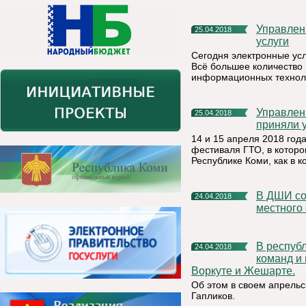
Управление Росреестра по Республике Коми: электронные
25.04.2018
услуги
Сегодня электронные ус
Всё большее количество 
информационных техноло
Управление Росреестра по Республике Коми: сотрудники
25.04.2018
приняли 
14 и 15 апреля 2018 год
фестиваля ГТО, в которо
Республике Коми, как в к
В ДШИ состоялся праздничный концерт посвященный Дню
24.04.2018
местного
В республике ведется работа по подготовке управляющих
24.04.2018
команд и
Воркуте и Жешарте.
Об этом в своем апрель
Гапликов.