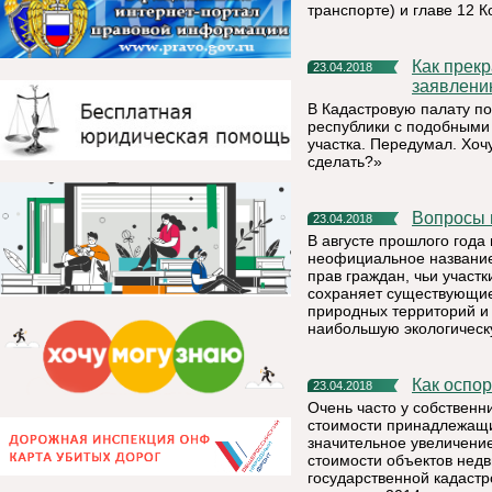
транспорте) и главе 12 
Как прекратить кадастровый учет, регистрацию прав по
23.04.2018
заявлени
В Кадастровую палату п
республики с подобными
участка. Передумал. Хочу
сделать?»
Вопросы
23.04.2018
В августе прошлого года
неофициальное название
прав граждан, чьи участ
сохраняет существующие
природных территорий и 
наибольшую экологическ
Как осп
23.04.2018
Очень часто у собствен
стоимости принадлежащи
значительное увеличение
стоимости объектов нед
государственной кадаст