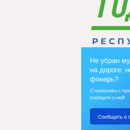
Не убран му
на дороге, н
фонарь?
Столкнулись с пр
сообщите о ней!
Сообщить о 