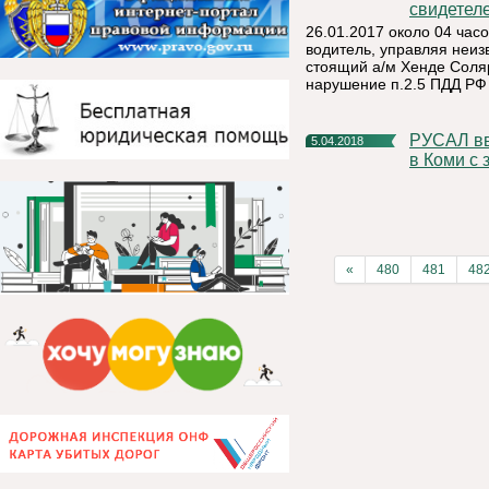
свидетел
26.01.2017 около 04 часо
водитель, управляя неи
стоящий а/м Хенде Соляри
нарушение п.2.5 ПДД РФ 
РУСАЛ ввел в эксплуатацию новое месторождение бокситов
5.04.2018
в Коми с 
«
480
481
48