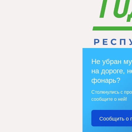
Не убран му
на дороге, н
фонарь?
Столкнулись с пр
сообщите о ней!
Сообщить о 