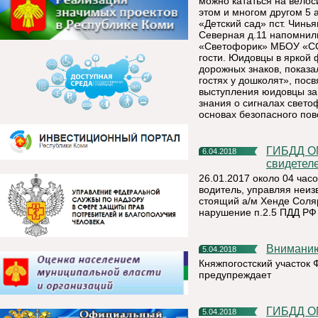
можно кататься на велос
этом и многом другом 5 
«Детский сад» пст. Чинь
Северная д.11 напомнил
«Светофорик» МБОУ «СОШ
гости. Юидовцы в яркой
дорожных знаков, показ
гостях у дошколят», по
выступления юидовцы заг
знания о сигналах свето
основах безопасного пов
ГИБДД ОМВД России по Княжпогостскому району ищет
6.04.2018
свидетел
26.01.2017 около 04 часо
водитель, управляя неи
стоящий а/м Хенде Соляри
нарушение п.2.5 ПДД РФ 
Внимани
5.04.2018
Княжпогостский участок
предупреждает
ГИБДД ОМВД России по Княжпогостскому району ищет
5.04.2018