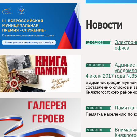
Новости
Электронная подпись, или услуги не выходя из дома и
11.04.2018
офиса
Администрация муниципального района «Княжпогостский»
10.04.2018
уведомляе
4 июля 2017 года №350
в администрации муници
составлению списков и з
Княжпогостского районног
Памятка
9.04.2018
Памятка населению по к
Вниманию населения и руководителей организаций
9.04.2018
Княжпого