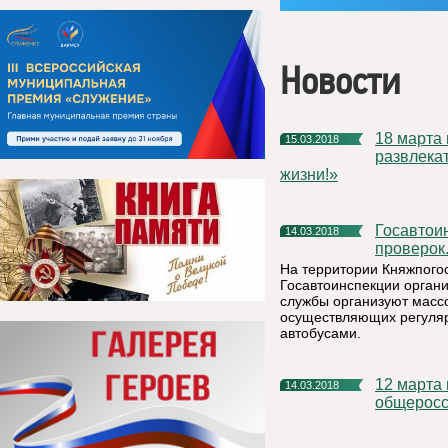
Новости
18 марта в 11.00 в мини-парке г. Емва состоится спортивно-
15.03.2018
развлека
жизни!»
Госавтоинспекторы проверят водителей во время массовых
14.03.2018
проверок
На территории Княжпогос
Госавтоинспекции орган
службы организуют масс
осуществляющих регуляр
автобусами.
12 марта в Республике Коми стартовал первый этап
14.03.2018
общеросс