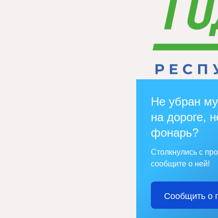
Не убран му
на дороге, н
фонарь?
Столкнулись с пр
сообщите о ней!
Сообщить о 