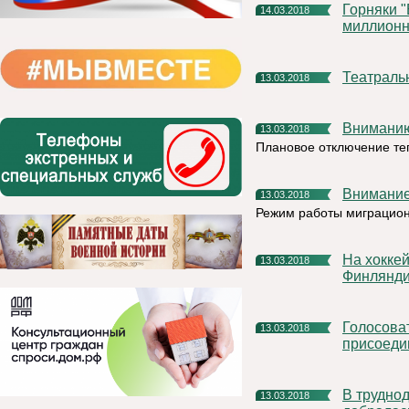
Горняки "Боксита Тимана" компании РУСАЛ добыли 40-
14.03.2018
миллионн
Театрал
13.03.2018
Внимани
13.03.2018
Плановое отключение те
Внимани
13.03.2018
Режим работы миграцион
На хоккейный матч сыктывкарского "Строителя" и чемпиона
13.03.2018
Финлянди
Голосовать выгодно и полезно: К проекту "Я выбираю!"
13.03.2018
присоеди
В труднодоступные села Вуктыла избирательная комиссия
13.03.2018