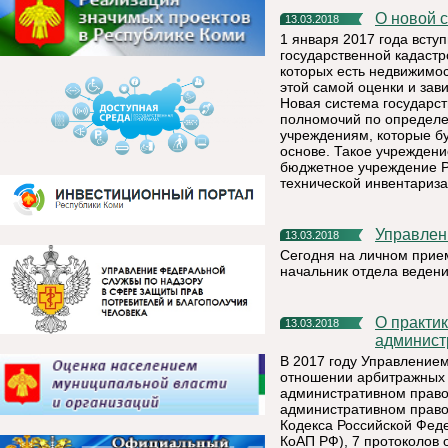
О новой
13.03.2018
1 января 2017 года всту
государственной кадастр
которых есть недвижимос
этой самой оценки и зави
Новая система государс
полномочий по определе
учреждениям, которые бу
основе. Такое учреждени
бюджетное учреждение Р
технической инвентариза
Управлен
13.03.2018
Сегодня на личном прие
начальник отдела веден
О практике привлечения арбитражных управляющих к
13.03.2018
админист
В 2017 году Управлением
отношении арбитражных 
административном право
административном право
Кодекса Российской Фед
КоАП РФ), 7 протоколов