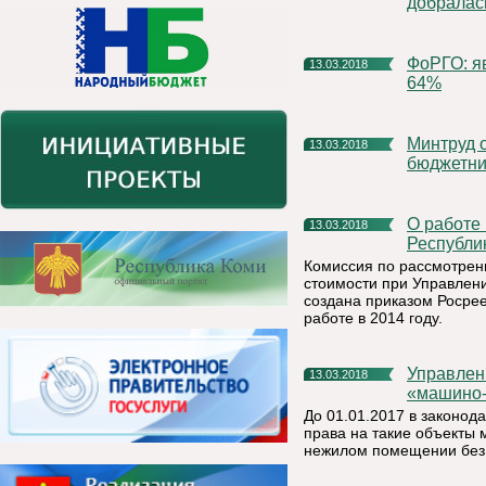
добралас
ФоРГО: явка на выборах президента России может составить
13.03.2018
64%
Минтруд объяснил существенное повышение зарплат
13.03.2018
бюджетни
О работе комиссии по пересмотру кадастровой стоимости в
13.03.2018
Республик
Комиссия по рассмотрен
стоимости при Управлени
создана приказом Росрее
работе в 2014 году.
Управление Росреестра по Республике Коми: понятия
13.03.2018
«машино-
До 01.01.2017 в законод
права на такие объекты 
нежилом помещении без у