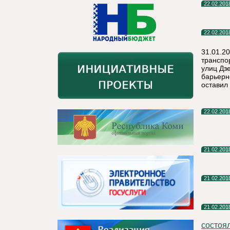
22.02.201
22.02.201
31.01.2
транспо
улиц Дз
барьерн
оставил
22.02.201
21.02.201
21.02.201
21.02.201
состоя