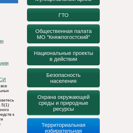
ГТО
Общественная палата
МО "Княжпогостский"
Национальные проекты
в действии
ании
Безопасность
населения
СИ
 все
льных
Охрана окружающей
маетесь
среды и природные
.5(1)
ресурсы
жного
едств к
ти
Территориальная
м
избирательная