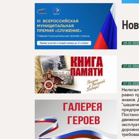
Нов
28.02.201
27.02.201
27.02.201
Нелегал
равно п
знаков.
"шашечк
предпри
Постано
движени
эксплуа
дорожно
требова