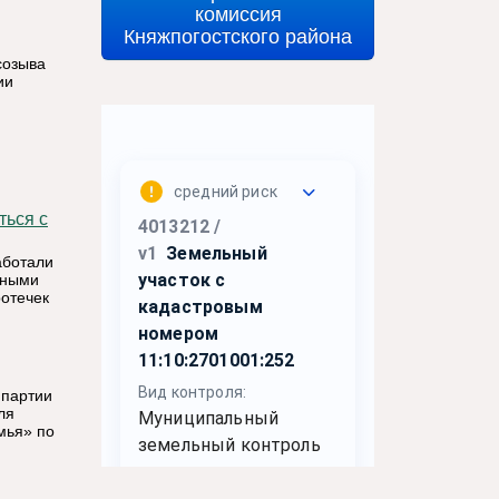
комиссия
Княжпогостского района
созыва
ии
аботали
дными
ротечек
 партии
ля
мья» по