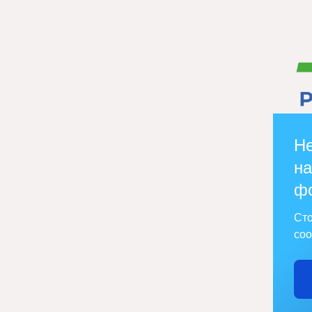
Не
на
ф
Сто
соо