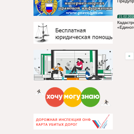
Предупр
21.02.201
Кадастр
«Единог
«