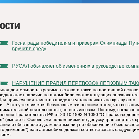
ости
Госнаграды победителям и призерам Олимпиады Путин
8
вручит в среду
РУСАЛ объявляет об изменениях в руководстве комп
8
НАРУШЕНИЕ ПРАВИЛ ПЕРЕВОЗОК ЛЕГКОВЫМ ТАК
8
ьная деятельность в режиме легкового такси на постоянной основе
редполагает наличие на автомобиле соответствующих опознавате
 Для привлечения клиентов придется устанавливать на крышу авто
и." А это уже является безмолвным заявлением о том, что вы зани
нимательской деятельностью, то есть извозом. Поэтому, согласно п
вления Правительства РФ от 23.10.1993 N 1090 "О Правилах доро
я" (вместе с "Основными положениями по допуску транспортных ср
тации и обязанности должностных лиц по обеспечению безопаснос
го движения") ваш автомобиль должен соответствовать следующи
ниям: