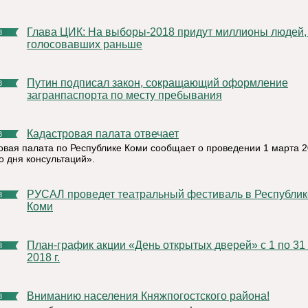
Глава ЦИК: На выборы-2018 придут миллионы людей, не
8
голосовавших раньше
Путин подписал закон, сокращающий оформление
8
загранпаспорта по месту пребывания
Кадастровая палата отвечает
8
овая палата по Республике Коми сообщает о проведении 1 марта 2
о дня консультаций».
РУСАЛ проведет театральный фестиваль в Республике
8
Коми
План-график акции «День открытых дверей» с 1 по 31 марта
8
2018 г.
Вниманию населения Княжпогостского района!
8