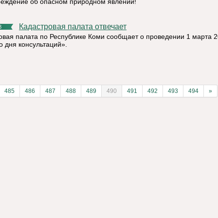
еждение об опасном природном явлении!
Кадастровая палата отвечает
8
овая палата по Республике Коми сообщает о проведении 1 марта 2
о дня консультаций».
485
486
487
488
489
490
491
492
493
494
»