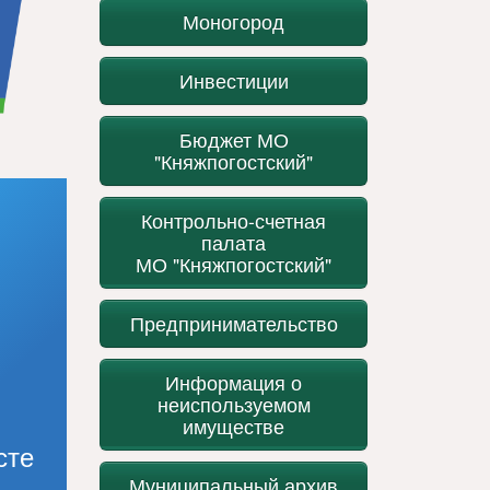
Моногород
Инвестиции
Бюджет МО
"Княжпогостский"
Контрольно-счетная
палата
МО "Княжпогостский"
Предпринимательство
Информация о
неиспользуемом
имуществе
сте
Муниципальный архив