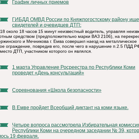
График личных приемов
8
ГИБДД ОМВД России по Княжпогостскому району ищет
8
свидетелей и очевидцев ДТП:
018 около 18 часов 15 минут неизвестный водитель, управляя неиз
ртным средством (предположительно марки ВАЗ 2106), на перекре
ержинского и Мечникова г. Емва совершил наезд на металлическое
ое ограждение, повредив его, после чего в нарушение п.2.5 ПДД Р
 место ДТП, участником которого он являлся.
1 марта Управление Росреестра по Республики Коми
8
проведет «День консультаций»
Соревнования «Школа безопасности»
8
В Емве пройдет Всеобщий диктант на коми языке.
8
Четыре вопроса рассмотрела Избирательная комиссия
8
Республики Коми на очередном заседании № 39, кото
лось 19 февраля.