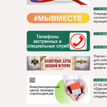
27.02.201
Очередн
состоит
муницип
27.02.201
26.02.201
Портал 
для соб
алгорит
кровель
26.02.201
27.02.2
«Единая
молодых
следующ