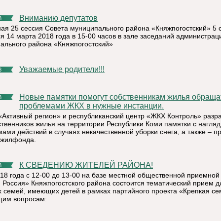
Вниманию депутатов
8
ая 25 сессия Совета муниципального района «Княжпогостский» 5 
ся 14 марта 2018 года в 15-00 часов в зале заседаний администрац
ального района «Княжпогостский»
Уважаемые родители!!!
8
Новые памятки помогут собственникам жилья обращаться с
8
проблемами ЖКХ в нужные инстанции.
«Активный регион» и республиканский центр «ЖКХ Контроль» разр
ственников жилья на территории Республики Коми памятки с нагля
мами действий в случаях некачественной уборки снега, а также – п
 жилфонда.
К СВЕДЕНИЮ ЖИТЕЛЕЙ РАЙОНА!
8
018 года с 12-00 до 13-00 на базе местной общественной приемной
 Россия» Княжпогостского района состоится тематический прием д
 семей, имеющих детей в рамках партийного проекта «Крепкая се
им вопросам: