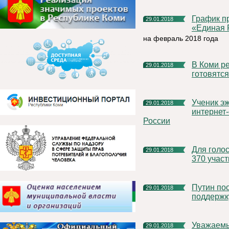
График приема граждан депутатской группой Партии
29.01.2018
«Единая 
на февраль 2018 года
В Коми региональные штабы кандидатов в президенты
29.01.2018
готовятся
Ученик эжвинской школы стал призером Всероссийской
29.01.2018
интернет
России
Для голосования на выборах-2018 за рубежом откроют более
29.01.2018
370 участ
Путин пообещал ежегодно выделять 1 млрд рублей на
29.01.2018
поддержк
Уважаемые жители муниципального района
29.01.2018