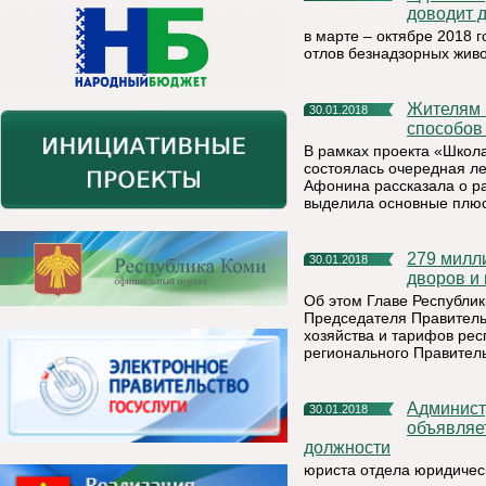
доводит 
в марте – октябре 2018 
отлов безнадзорных жив
Жителям Коми рассказали о плюсах и минусах разных
30.01.2018
способов
В рамках проекта «Школ
состоялась очередная л
Афонина рассказала о р
выделила основные плюс
279 миллионов рублей направят на благоустройство улиц,
30.01.2018
дворов и 
Об этом Главе Республи
Председателя Правитель
хозяйства и тарифов рес
регионального Правитель
Администрация муниципального района "Княжпогостский"
30.01.2018
объявляе
должности
юриста отдела юридичес