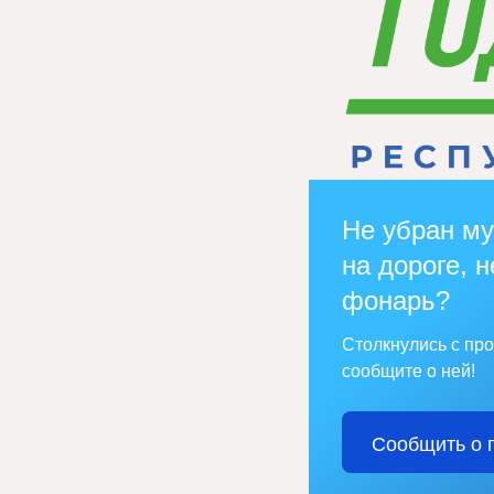
Не убран му
на дороге, н
фонарь?
Столкнулись с пр
сообщите о ней!
Сообщить о 