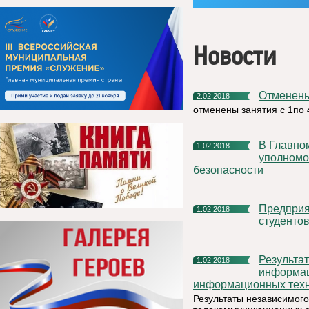
Новости
Отменен
2.02.2018
отменены занятия с 1по 
В Главном управлении МЧС России по Коми прошли сборы
1.02.2018
уполномо
безопасности
Предприятие «Боксит Тимана» приглашает школьников и
1.02.2018
студенто
Результаты независимого опроса населения с применением
1.02.2018
информац
информационных тех
Результаты независимог