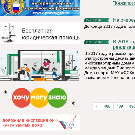
"Княжпог
На очере
29.01.2018
До конца 2017 года в К
В 2018 году в Княжпогостском районе продолжится
29.01.2018
реализац
В 2017 году в рамках п
благоустроены десять дв
многоквартирным домам,
между улицами Пионерска
Дома спорта МАУ «ФСК» 
названием «Поляна неве
«
488
489
49