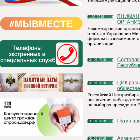
телекоммуникационных с
ВНИМАНИЮ РУКОВОДИТЕЛЕЙ НЕКОММЕРЧЕСКИХ
1.02.2018
ОРГАНИ
Некоммерческие организ
отчёты в Управление Ми
формам в зависимости о
организации.
Состоялось очередное заседание Избирательной комиссии
31.01.2018
Республи
ЦИК разъяснил порядок назначения наблюдателей от
31.01.2018
обществе
Российский Центризбирк
назначения наблюдателе
на выборах президента Ро
Путин п
31.01.2018
Администрация муниципального района «Княжпогостский»
31.01.2018