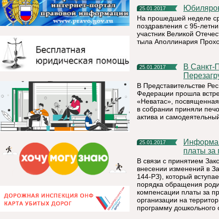
Юбиляр
25.01.2017
На прошедшей неделе ср
поздравления с 95-летн
участник Великой Отече
тыла Аполлинария Прохо
В Санкт-Петербурге стартовал конкурс «Неватас.
25.01.2017
Перезагр
В Представительстве Ре
Федерации прошла встреч
«Неватас», посвященная
в собрании приняли печ
актива и самодеятельный
Информация по вопросам предоставления компенсации
25.01.2017
платы за 
В связи с принятием Зак
внесении изменений в З
144-РЗ), который вступа
порядка обращения роди
компенсации платы за п
организации на террито
программу дошкольного 