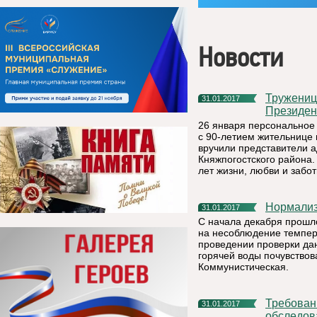
Новости
Труженице тыла передали персональное поздравление от
31.01.2017
Президен
26 января персональное
с 90-летием жительнице 
вручили представители 
Княжпогостского района.
лет жизни, любви и забот
Нормали
31.01.2017
С начала декабря прошло
на несоблюдение темпер
проведении проверки да
горячей воды почувствов
Коммунистическая.
Требования к межевому плану, техническому плану, акту
31.01.2017
обследов