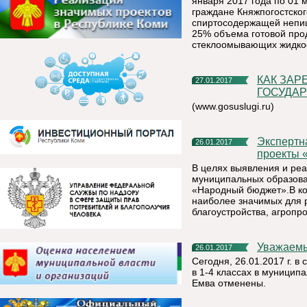
января 2017 года по 01 
граждане Княжпогостско
спиртосодержащей непищ
25% объема готовой про
стеклоомывающих жидкос
КАК ЗАРЕГИСТРИРОВАТЬСЯ НА ЕДИНОМ ПОРТАЛЕ
27.01.2017
ГОСУДА
(www.gosuslugi.ru)
Экспертная комиссия Княжпогостского района выбрала
26.01.2017
проекты 
В целях выявления и ре
муниципальных образован
«Народный бюджет».В ко
наиболее значимых для р
благоустройства, агроп
Уважаем
26.01.2017
Сегодня, 26.01.2017 г. в
в 1-4 классах в муницип
Емва отменены.