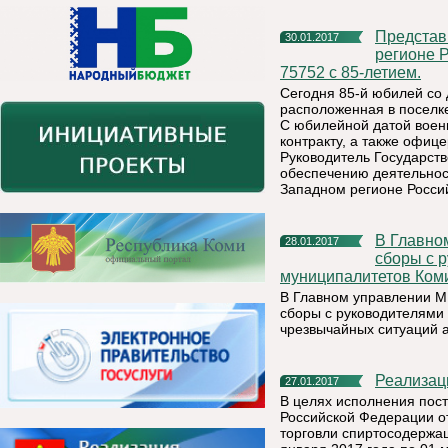
Представительство Республики Коми в Северо-Западном
30.01.2017
регионе 
75752 с 85-летием.
Сегодня 85-й юбилей со 
расположенная в поселке
С юбилейной датой воен
контракту, а также офиц
Руководитель Государст
обеспечению деятельнос
Западном регионе Росси
В Главном управлении завершились учебно-методические
28.01.2017
сборы с 
муниципалитетов Ком
В Главном управлении М
сборы с руководителями
чрезвычайных ситуаций 
Реализа
27.01.2017
В целях исполнения пост
Российской Федерации о
торговли спиртосодержа