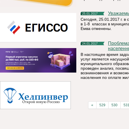
Уважаем
25.01.2017
Сегодня, 25.01.2017 г. в
в 1-8 классах в муницип
Емва отменены.
Проблема задолженности по ЖКХ актуальна для всех
24.01.2017
населенн
В настоящее время задо
услуг является насущно
муниципального образова
проведен анализ, посвя
возникновения и возмож
населения по оплате жи
«
529
530
53