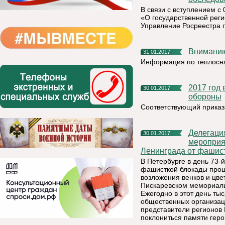
В связи с вступлением с
«О государственной реги
Управление Росреестра 
Внимани
31.01.2017
Информация по теплос
2017 год в системе МЧС определен Годом гражданской
30.01.2017
обороны
Соответствующий приказ
Делегация Республики Коми приняла участие в
30.01.2017
мероприя
Ленинграда от фашист
В Петербурге в день 73-
фашисткой блокады прош
возложения венков и цв
Пискаревском мемориал
Ежегодно в этот день ты
общественных организаци
представители регионов 
поклониться памяти гер