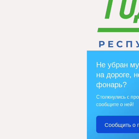
Не убран му
на дороге, н
фонарь?
Столкнулись с пр
сообщите о ней!
Сообщить о 