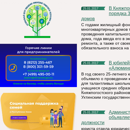
в Княжпогостском районе в 2017 году планируется потратить
25.01.2017
порядка 
домов
С годами жилищный фонд
многоквартирных домов 
проведения капитального
дома, года ввода его в 
ремонта, а также от сво
обязательного взноса н
В юбилейный год «Боксит Тимана» предлагает школьникам
25.01.2017
«Алюмини
В год своего 25-летнег
объявило о проведении 
для талантливых школьни
учащиеся средних образо
Княжпогостского районов
Ухтинским государствен
Администрация муниципального района "Княжпогостский"
25.01.2017
объявляе
должности
юриста отдела юридичес