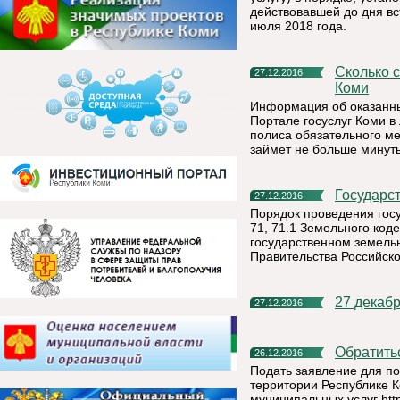
действовавшей до дня вс
июля 2018 года.
Сколько стоил прием у врача? Расскажет Портал госуслуг
27.12.2016
Коми
Информация об оказанных
Портале госуслуг Коми в
полиса обязательного м
займет не больше минут
Государ
27.12.2016
Порядок проведения госу
71, 71.1 Земельного код
государственном земель
Правительства Российско
27 декаб
27.12.2016
Обратит
26.12.2016
Подать заявление для п
территории Республике 
муниципальных услуг http