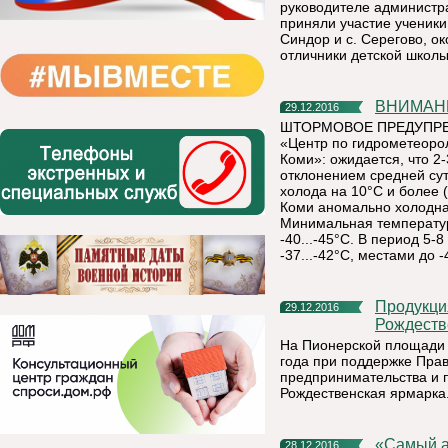
руководителе администр
приняли участие ученики
Синдор и с. Серегово, о
отличники детской школы
ВНИМА
29.12.2016
ШТОРМОВОЕ ПРЕДУПРЕЖД
«Центр по гидрометеоро
Коми»: ожидается, что 2
отклонением средней су
холода на 10°С и более 
Коми аномально холодная
Минимальная температура
-40...-45°С. В период 5-
-37...-42°С, местами до -
Продукция из Коми пользуется большим спросом на
29.12.2016
Рождеств
На Пионерской площади в
года при поддержке Прав
предпринимательства и 
Рождественская ярмарка
«Самый
28.12.2016