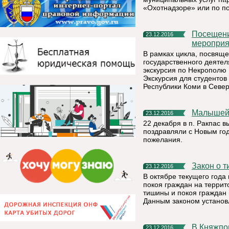
«Охотнадзоре» или по по
Посещением Некрополя Мастеров искусств завершились
23.12.2016
мероприя
В рамках цикла, посвяще
государственного деяте
экскурсия по Некрополю 
Экскурсия для студентов
Республики Коми в Севе
Малышей
23.12.2016
22 декабря в п. Ракпас 
поздравляли с Новым го
пожелания.
Закон о 
23.12.2016
В октябре текущего года
покоя граждан на террит
тишины и покоя граждан 
Данным законом установ
В Княжп
23.12.2016