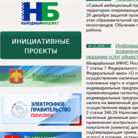
«Самый амбициозный прое
территория опережающег
26 декабря защитой про
этап образовательной п
моногородов. Обучение 
района.
Информация для сведения организаций, осуществляющих
28.12.2016
розничную
оказании услуг общест
Межрайонная ИФНС Росси
7 статьи 7 Федерального
Федеральный закон «О пр
осуществлении наличных 
платежных карт» и отде
индивидуальные предпр
применяющими патентную
индивидуальные предпр
налога на вмененный дох
осуществлении видов пр
2 статьи 346.26 Налогов
наличные денежные расче
применения контрольно-
покупателя (клиента) док
подтверждающая прием д
услугу) в порядке, уста