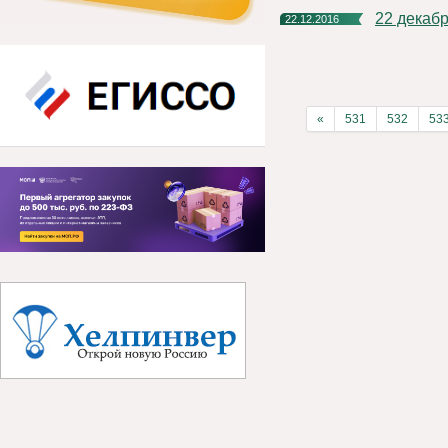
22 декаб
22.12.2016
«
531
532
53