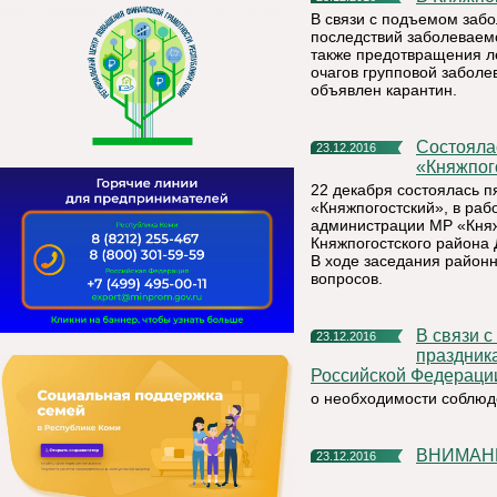
В связи с подъемом заб
последствий заболеваем
также предотвращения л
очагов групповой заболе
объявлен карантин.
Состоялась пятнадцатая очередная сессия Совета МР
23.12.2016
«Княжпог
22 декабря состоялась 
«Княжпогостский», в раб
администрации МР «Княж
Княжпогостского района
В ходе заседания районн
вопросов.
В связи с предстоящими новогодними и рождественскими
23.12.2016
праздник
Российской Федераци
о необходимости соблюде
ВНИМАН
23.12.2016