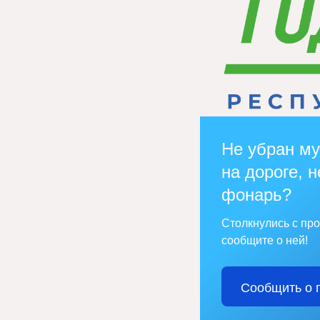
Не убран му
на дороге, н
фонарь?
Столкнулись с пр
сообщите о ней!
Сообщить о 