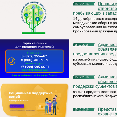
Прошли учебно-методические сборы с работниками
15.12.2016
ответств
пребывающих в запас
14 декабря в зале засе
методические сборы с р
самоуправления Княжпого
бронирования граждан п
Администрация муниципального района «Княжпогостский»
15.12.2016
объявляет
предоставления средс
из республиканского бюд
субъектам малого и сре
Администрация муниципального района «Княжпогостский»
15.12.2016
объявляе
поддержки субъектов 
за счет средств местног
республиканского бюдже
Представители Княжпогостского района в числе лучших по
15.12.2016
охране т