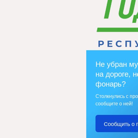
Не убран му
на дороге, н
фонарь?
Столкнулись с пр
сообщите о ней!
Сообщить о 