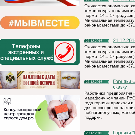
Ожидается аномально хо
температуры от климатич
норма -14...-17 градусов
Минимальная температура
районах местами до -37..
21.12.2
21.12.2016
Ожидается аномально хо
температуры от климатич
норма- 14...-17градусов 
Минимальная температура
районах местами до -37..
Горняки «Боксита Тимана» компании РУСАЛ подарили детям
21.12.2016
сказку
Работники предприятия 
марафону компании РУСА
года горняки приехали в
для несовершеннолетних 
неблагополучных, малоо
подарки.
Горняки "Боксита Тимана" компании РУСАЛ добыли 35-
20.12.2016