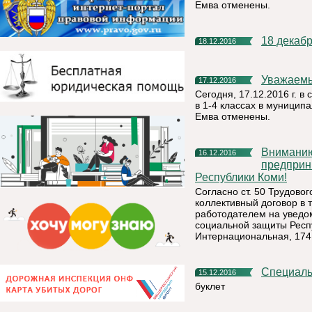
Емва отменены.
18 декаб
18.12.2016
Уважаем
17.12.2016
Сегодня, 17.12.2016 г. в
в 1-4 классах в муницип
Емва отменены.
Вниманию руководителей организаций, индивидуальных
16.12.2016
предприн
Республики Коми!
Согласно ст. 50 Трудово
коллективный договор в 
работодателем на уведом
социальной защиты Респу
Интернациональная, 174, 
Специал
15.12.2016
буклет