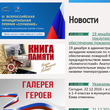
Новости
19 декабря стоялось внеочередное заседание комиссии по
22.12.2016
предупре
обеспечению пожарно
19 декабря в администр
заседание комиссии по 
обеспечению пожарной б
председательством заме
«Княжпогостский» Анато
дополнительные меры по
низкими температурами 
Уважаем
22.12.2016
Сегодня, 22.12.2016 г. в
в 1-4 классах в муницип
Емва отменены.
21.12.2
21.12.2016