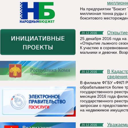
миллионн
На предприятии "Боксит
миллионая тонна руды с
бокситового месторожде
Открыти
20.12.2016
25 декабря 2016 года на
«Открытие лыжного сезона
К участию в соревнован
мальчики и девочки. Возр
В Кадастровой палате по Республике Коми можно получить
20.12.2016
сведения
В филиале ФГБУ «ФКП Ро
обрабатывается более тр
государственного реестр
месяцев 2016 года филиа
государственного реестр
запросам о предоставлен
на недвижимое имуществ
Уважаем
20.12.2016