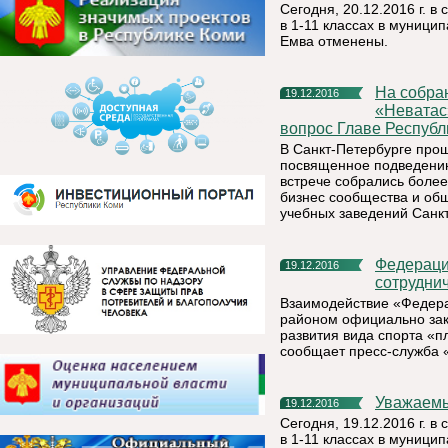
Сегодня, 20.12.2016 г. в
в 1-11 классах в муници
Емва отменены.
На собрании Санкт-Петербургского коми землячества
19.12.2016
«Неватас»
вопрос Главе Республ
В Санкт-Петербурге про
посвященное подведению 
встрече собрались более
бизнес сообщества и об
учебных заведений Санк
Федерация плавания РК заключила соглашение о
19.12.2016
сотрудни
Взаимодействие «Федера
районом официально зак
развития вида спорта «п
сообщает пресс-служба 
Уважаем
19.12.2016
Сегодня, 19.12.2016 г. в
в 1-11 классах в муници