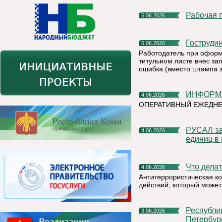
Рабочая
5.06.2026
Гоструди
5.06.2026
Работодатель при оформ
титульном листе внес зап
ошибка (вместо штампа 
ИНФОР
4.06.2026
ОПЕРАТИВНЫЙ ЕЖЕДН
РУСАЛ заключил крупнейшую сделку по продаже углеродных
4.06.2026
единиц в
Что дел
4.06.2026
Антитеррористическая к
действий, который может
Республика Коми представит свой потенциал на XXIX
3.06.2026
Петербур