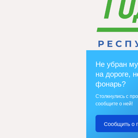
Не убран му
на дороге, н
фонарь?
Столкнулись с пр
сообщите о ней!
Сообщить о 