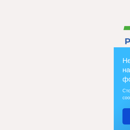
Не
на
ф
Сто
соо