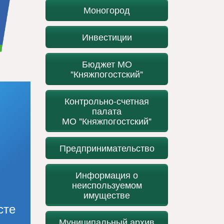
Моногород
Инвестиции
Бюджет МО
"Княжпогостский"
Контрольно-счетная
палата
МО "Княжпогостский"
Предпринимательство
Информация о
неиспользуемом
имуществе
сте
Муниципальный архив