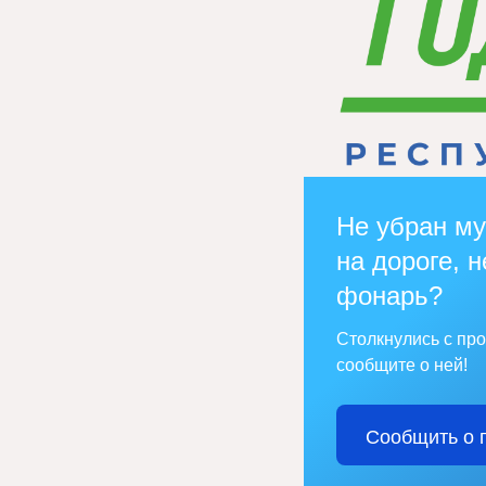
Не убран му
на дороге, н
фонарь?
Столкнулись с пр
сообщите о ней!
Сообщить о 