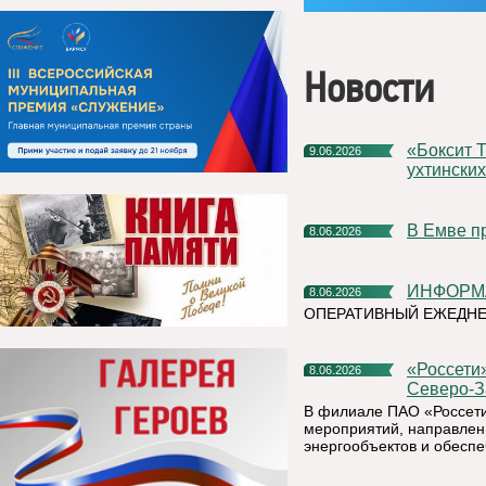
Новости
«Боксит Тимана» компании РУСАЛ организовал пленэр для
9.06.2026
ухтински
В Емве 
8.06.2026
ИНФОР
8.06.2026
ОПЕРАТИВНЫЙ ЕЖЕДНЕВ
«Россети» усилят контроль за магистральными сетями
8.06.2026
Северо-З
В филиале ПАО «Россети
мероприятий, направлен
энергообъектов и обесп