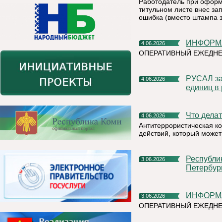
Работодатель при оформ
титульном листе внес зап
ошибка (вместо штампа 
ИНФОР
4.06.2026
ОПЕРАТИВНЫЙ ЕЖЕДН
РУСАЛ заключил крупнейшую сделку по продаже углеродных
4.06.2026
единиц в
Что дел
4.06.2026
Антитеррористическая к
действий, который может
Республика Коми представит свой потенциал на XXIX
3.06.2026
Петербур
ИНФОР
3.06.2026
ОПЕРАТИВНЫЙ ЕЖЕДНЕ