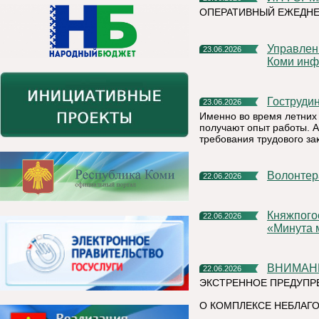
ОПЕРАТИВНЫЙ ЕЖЕДН
Управление Федеральной налоговой службы по Республике
23.06.2026
Коми инф
Гоструд
23.06.2026
Именно во время летних 
получают опыт работы. А
требования трудового за
Волонте
22.06.2026
Княжпогостский округ присоединился к Всероссийской акции
22.06.2026
«Минута 
ВНИМАН
22.06.2026
ЭКСТРЕННОЕ ПРЕДУПР
О КОМПЛЕКСЕ НЕБЛАГО