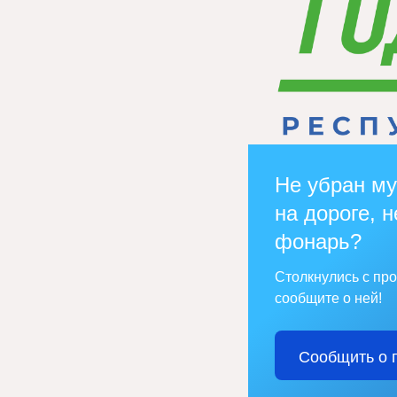
Не убран му
на дороге, н
фонарь?
Столкнулись с пр
сообщите о ней!
Сообщить о 