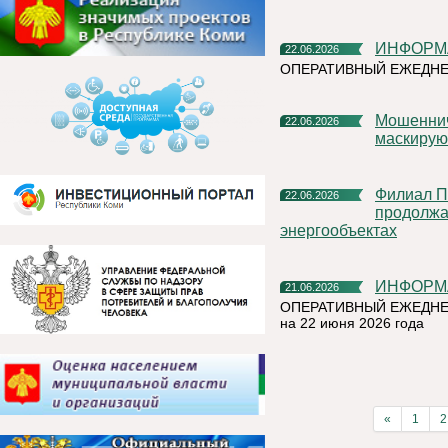
ИНФОР
22.06.2026
ОПЕРАТИВНЫЙ ЕЖЕДНЕ
Мошенническая схема в мессенджерах: как аферисты
22.06.2026
маскирую
Филиал ПАО «Россети Северо-Запад» в Республике Коми
22.06.2026
продолжа
энергообъектах
ИНФОР
21.06.2026
ОПЕРАТИВНЫЙ ЕЖЕДНЕ
на 22 июня 2026 года
«
1
2