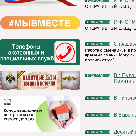
ИНФОР
20.06.2026
ОПЕРАТИВНЫЙ ЕЖЕДНЕ
ИНФОР
19.06.2026
ОПЕРАТИВНЫЙ ЕЖЕДНЕ
Спрашив
19.06.2026
Работаю сменами, и в п
времени смены. Могу ли 
просить отгул?
В г. Емва акция «Минута молчания» пройдет в 12.15 в сквере
19.06.2026
Памяти у 
В Чинья
18.06.2026
В Емве 
18.06.2026
Десятый научный фестиваль РУСАЛа стартует уже в августе
18.06.2026