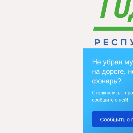
Не убран му
на дороге, н
фонарь?
Столкнулись с пр
сообщите о ней!
Сообщить о 