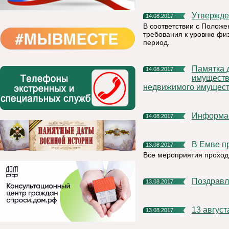
Утвержд
14.08.2017
В соответствии с Полож
требования к уровню физ
период.
Памятка для владельцев заложенных объектов недвижимого
14.08.2017
имуществ
недвижимого имущес
Информа
14.08.2017
В Емве 
13.08.2017
Все мероприятия проходя
Поздрав
13.08.2017
13 авгус
13.08.2017