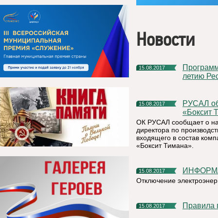
Новости
Программа праздничных мероприятий, посвященных 96-
15.08.2017
летию Рес
РУСАЛ объявляет о кадровом изменении на предприятии
15.08.2017
«Боксит 
ОК РУСАЛ сообщает о на
директора по производст
входящего в состав ком
«Боксит Тимана».
ИНФОР
15.08.2017
Отключение электроэнерг
Правила
15.08.2017