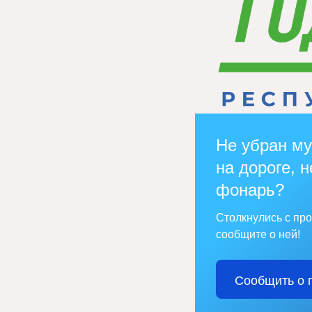
Не убран му
на дороге, н
фонарь?
Столкнулись с пр
сообщите о ней!
Сообщить о 