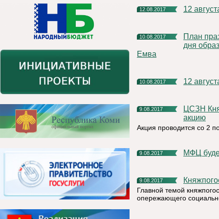
12 авгус
12.08.2017
План праздничных мероприятий, посвященных 96-летию со
10.08.2017
дня обра
Емва
12 авгус
10.08.2017
ЦСЗН Княжпогостского района проводит благотворительную
9.08.2017
акцию
Акция проводится со 2 по
МФЦ буд
9.08.2017
Княжпог
9.08.2017
Главной темой княжпогос
опережающего социально