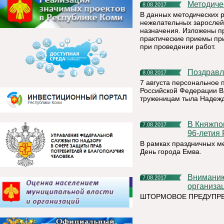
Методич
8.08.2017
В данных методических 
нежелательных зарослей
назначения. Изложены п
практические приемы пр
при проведении работ.
Поздрав
8.08.2017
7 августа персональное 
Российской Федерации В
труженицам тыла Надежд
В Княжпогостском районе 13 августа пройдет празднование
7.08.2017
96-летия 
В рамках праздничных ме
День города Емва.
Вниманию жителей Княжпогостского района и руководителей
7.08.2017
организа
ШТОРМОВОЕ ПРЕДУПР