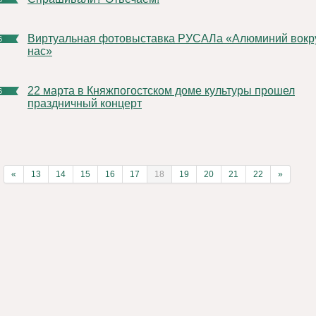
Виртуальная фотовыставка РУСАЛа «Алюминий вокруг
6
нас»
22 марта в Княжпогостском доме культуры прошел
6
праздничный концерт
«
13
14
15
16
17
18
19
20
21
22
»