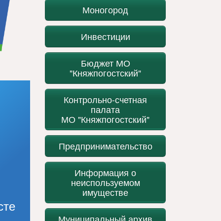
Моногород
Инвестиции
Бюджет МО
"Княжпогостский"
Контрольно-счетная
палата
МО "Княжпогостский"
Предпринимательство
Информация о
неиспользуемом
имуществе
сте
Муниципальный архив