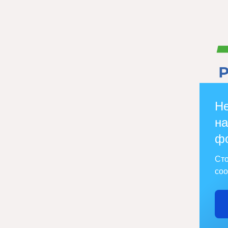
Не
на
ф
Сто
соо