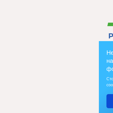
Не
на
ф
Сто
соо