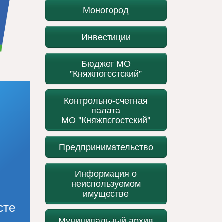
Моногород
Инвестиции
Бюджет МО
"Княжпогостский"
Контрольно-счетная
палата
МО "Княжпогостский"
Предпринимательство
Информация о
неиспользуемом
имуществе
сте
Муниципальный архив