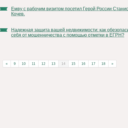
Емву с рабочим визитом посетил Герой России Станислав
6
Кочев.
Надежная защита вашей недвижимости: как обезопасить
6
себя от мошенничества с помощью отметки в ЕГРН?
«
9
10
11
12
13
14
15
16
17
18
»