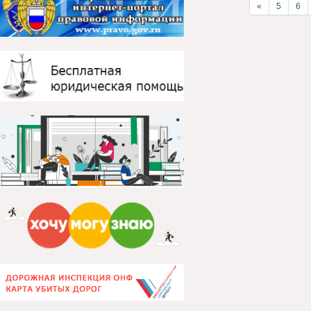
«
5
6