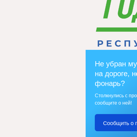
Не убран му
на дороге, н
фонарь?
Столкнулись с пр
сообщите о ней!
Сообщить о 