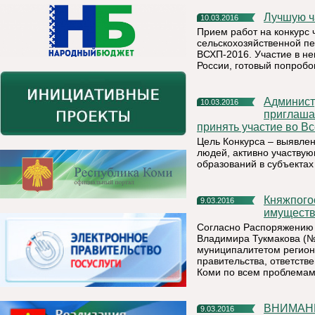
Лучшую 
10.03.2016
Прием работ на конкурс
сельскохозяйственной пе
ВСХП-2016. Участие в н
России, готовый попробо
Администрация муниципального района «Княжпогостский»
10.03.2016
приглашае
принять участие во Вс
Цель Конкурса – выявле
людей, активно участву
образований в субъектах
Княжпогостский район будет курировать министр РК
9.03.2016
имуществ
Согласно Распоряжению 
Владимира Тукмакова (№ 
муниципалитетом региона
правительства, ответств
Коми по всем проблемам
ВНИМАН
9.03.2016