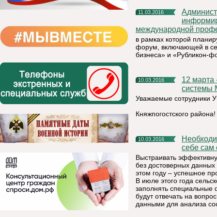
Администрация муниципального района «Княжпогостский»
11.03.2016
информир
международной профе
в рамках которой планир
форум, включающей в се
бизнеса» и «Рубликон-ф
12 марта - День работников уголовно-исполнительной
10.03.2016
системы 
Уважаемые сотрудники 
Княжпогостского района!
Необходимость достоверных переписных данных ощутит на
10.03.2016
себе сам
Выстраивать эффективну
без достоверных данных 
этом году – успешное пр
В июле этого года сельс
заполнять специальные 
будут отвечать на вопро
данными для анализа сос