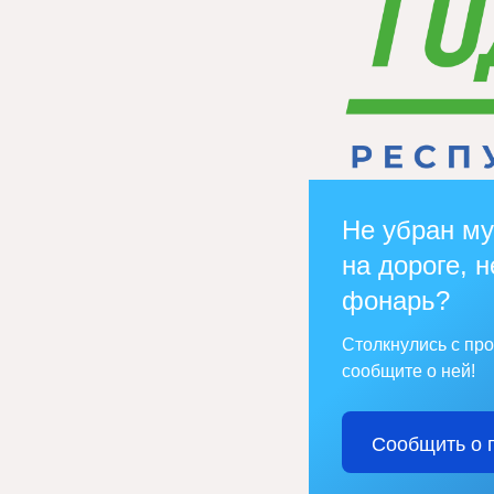
Не убран му
на дороге, н
фонарь?
Столкнулись с пр
сообщите о ней!
Сообщить о 