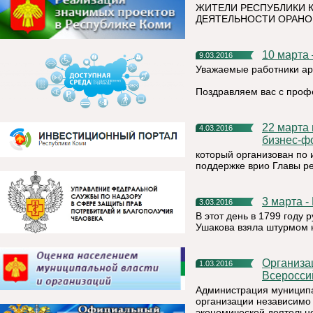
ЖИТЕЛИ РЕСПУБЛИКИ 
ДЕЯТЕЛЬНОСТИ ОРАНО
10 марта
9.03.2016
Уважаемые работники ар
Поздравляем вас с проф
22 марта в столице Республики Коми пройдёт региональный
4.03.2016
бизнес-ф
который организован по
поддержке врио Главы ре
3 марта 
3.03.2016
В этот день в 1799 году
Ушакова взяла штурмом 
Организации Республики Коми приглашаются к участию во
1.03.2016
Всеросси
Администрация муниципа
организации независимо 
экономической деятельно