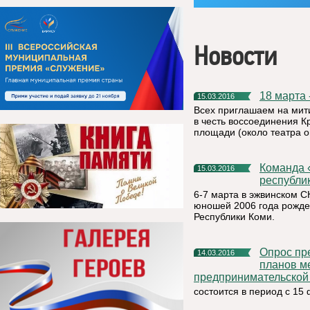
Новости
18 марта
15.03.2016
Всех приглашаем на мити
в честь воссоединения К
площади (около театра о
Команда «Родник» Княжпогостского района стала чемпионом
15.03.2016
республи
6-7 марта в эжвинском 
юношей 2006 года рожде
Республики Коми.
Опрос предпринимателей по оценке эффекта от реализации
14.03.2016
планов м
предпринимательской 
состоится в период с 15