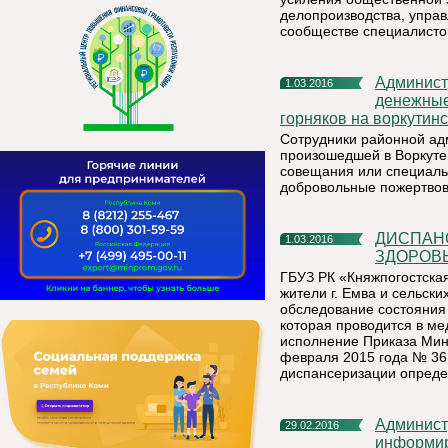
делопроизводства, упра
сообществе специалистов
Администрация МР «Княжпогостский» начала перечислять
1.03.2016
денежные
горняков на воркутин
Сотрудники районной адм
произошедшей в Воркуте,
совещания или специал
добровольные пожертвов
ДИСПАНСЕРИЗАЦИЯ-2016: ПРОВЕРЬТЕ СВОЕ
1.03.2016
ЗДОРОВЬ
ГБУЗ РК «Княжпогостска
жители г. Емва и сельск
обследование состояния 
которая проводится в ме
исполнение Приказа Мин
февраля 2015 года № 36
диспансеризации опреде
Администрация муниципального района «Княжпогостский»
29.02.2016
информир