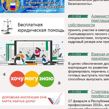
Безопасность».
Администрация муниципального района «Княжпогостский»
1.03.2016
приглаша
собственности
принять участие в ежего
Сыктывкарского лесного
специалистами, получить
кадровый резерв или при
Важная информация для субъектов малого и среднего
1.03.2016
предприн
В целях обеспечения дос
корпорация по развитию
формировать перечень с
готовых выступать поста
способных выпускать за
Стартовал республиканский конкурс «Кадровик-
1.03.2016
професси
17 февраля в Республике
профессионал 2016», ко
усиления общественной 