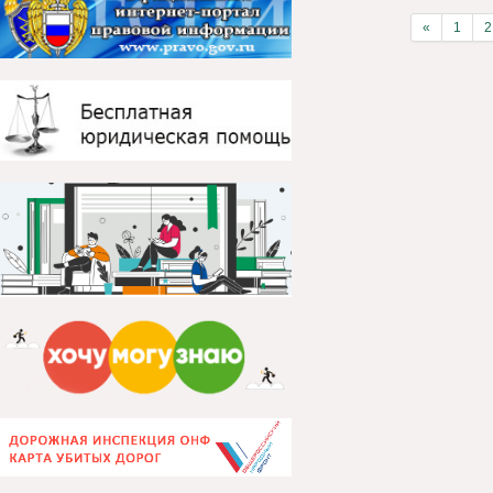
«
1
2