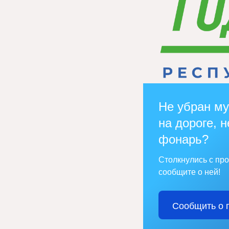
Не убран му
на дороге, н
фонарь?
Столкнулись с пр
сообщите о ней!
Сообщить о 