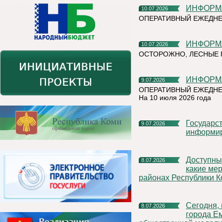
ИНФОР
10.07.2026
ОПЕРАТИВНЫЙ ЕЖЕДНЕ
ИНФОР
10.07.2026
ОСТОРОЖНО, ЛЕСНЫЕ П
ИНФОР
9.07.2026
ОПЕРАТИВНЫЙ ЕЖЕДНЕ
На 10 июля 2026 года
Государственная инспекция труда в Республике Коми
9.07.2026
информи
Доступные микрозаймы и программы для участников СВО:
8.07.2026
какие ме
районах Республики 
Сегодня, в День семьи, любви и верности, в отделе ЗАГС
8.07.2026
города Е